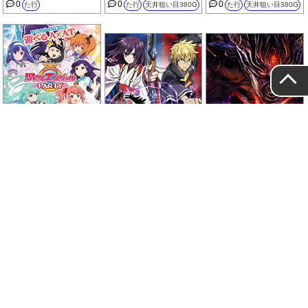
0
0
0
た行
た行
天井狙い目380G
た行
天井狙い目380G
ツインエンジェルパーティ
ー
東京レイヴンズ
鉄拳4デビルVer.
0
0
0
た行
天井狙い目370G
た行
天井狙い目280G
た行
天井狙い目400G
チバリヨ-30
デジスロ
哲也 天運地力
0
0
0
た行
天井狙い目600G
た行
た行
天井狙い目400G