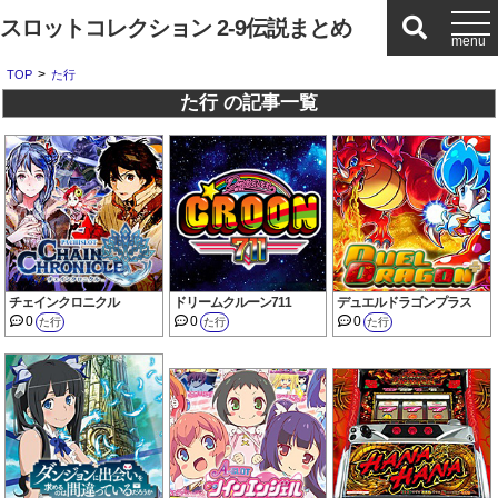
スロットコレクション 2-9伝説まとめ
>
TOP
た行
た行 の記事一覧
チェインクロニクル
ドリームクルーン711
デュエルドラゴンプラス
0
0
0
た行
た行
た行