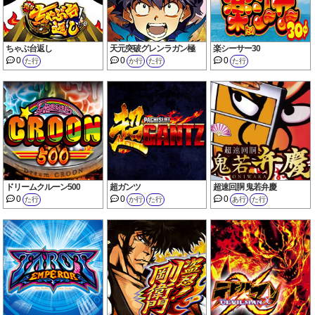
ちゃぶ台返し
天元突破グレンラガン極
楽シーサー30
0
0
0
た行
か行
た行
た行
ドリームクルーン500
超ガンツ
超速回胴 鬼若弁慶
0
0
0
た行
か行
た行
あ行
た行