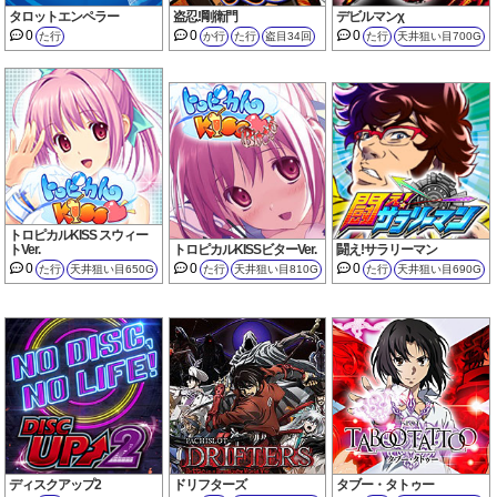
タロットエンペラー
盗忍!剛衛門
デビルマンχ
0
0
0
た行
か行
た行
盗目34回
た行
天井狙い目700G
トロピカルKISS スウィー
トVer.
トロピカルKISSビターVer.
闘え!サラリーマン
0
0
0
た行
天井狙い目650G
た行
天井狙い目810G
た行
天井狙い目690G
ディスクアップ2
ドリフターズ
タブー・タトゥー