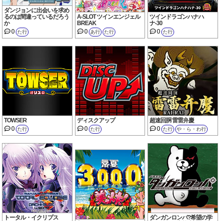
ダンジョンに出会いを求め
るのは間違っているだろう
A-SLOT ツインエンジェル
ツインドラゴンハナハ
か
BREAK
ナ-30
0
0
0
た行
あ行
た行
た行
TOWSER
ディスクアップ
超速回胴 雷雷弁慶
0
0
0
た行
た行
た行
や・ら・わ行
トータル・イクリプス
ダンガンロンパ?希望の学