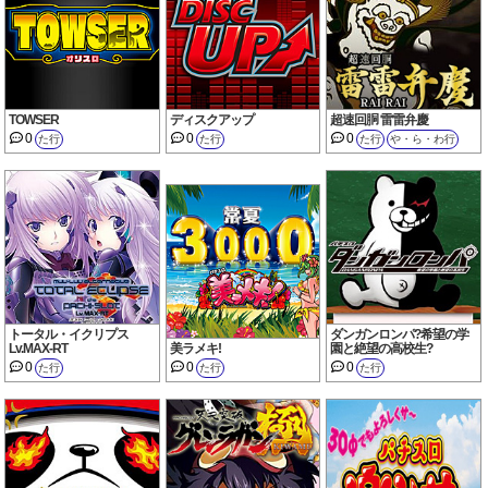
TOWSER
ディスクアップ
超速回胴 雷雷弁慶
0
0
0
た行
た行
た行
や・ら・わ行
トータル・イクリプス
ダンガンロンパ?希望の学
Lv.MAX-RT
美ラメキ!
園と絶望の高校生?
0
0
0
た行
た行
た行