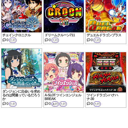
チェインクロニクル
ドリームクルーン711
デュエルドラゴンプラス
0
0
0
た行
た行
た行
ダンジョンに出会いを求め
るのは間違っているだろう
A-SLOT ツインエンジェル
ツインドラゴンハナハ
か
BREAK
ナ-30
0
0
0
た行
あ行
た行
た行