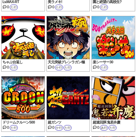
Lv.MAX-RT
美ラメキ!
園と絶望の高校生?
0
0
0
た行
た行
た行
ちゃぶ台返し
天元突破グレンラガン極
楽シーサー30
0
0
0
た行
か行
た行
た行
ドリームクルーン500
超ガンツ
超速回胴 鬼若弁慶
0
0
0
た行
か行
た行
あ行
た行