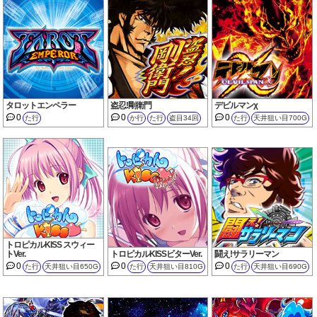
タロットエンペラー
盗忍!剛衛門
デビルマンχ
0
0
0
た行
か行
た行
盗目34回
た行
天井狙い目700G
トロピカルKISS スウィー
トVer.
トロピカルKISSビターVer.
闘え!サラリーマン
0
0
0
た行
天井狙い目650G
た行
天井狙い目810G
た行
天井狙い目690G