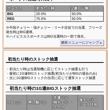
ボーナス
初当たり時
2連目以降
BIG
25.0%
50.0%
REG
75.0%
50.0%
※中段チェリー・強チェリー・リーチ目役での当選、フリーズ
発生時はBIG濃厚。
※ハイビスカスボーナスはBIG当選時の一部で発生。
解析メニューにジャンプ▲
初当たり時のストック抽選
・初当たり時は当選契機に応じてストック抽選も行う
・最初に1G連BIGストック抽選(初当たりがBIGの場合のみ)
・次に1G連BIGストックの当否に応じて通常ストック抽選
初当たり時の1G連BIGストック抽選
共通ベル
強チェリー
ストック
押し順ベル
弱チェリー
リーチ目役
スイカ