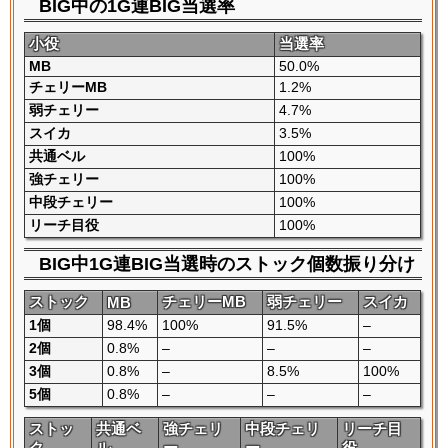
BIG中の1G連BIG当選率
小役
当選率
MB
50.0%
チェリーMB
1.2%
弱チェリー
4.7%
スイカ
3.5%
共通ベル
100%
強チェリー
100%
中段チェリー
100%
リーチ目役
100%
BIG中1G連BIG当選時のストック個数振り分け
ストック
チェリーMB
弱チェリー
スイカ
MB
1個
98.4%
100%
91.5%
–
2個
0.8%
–
–
–
3個
0.8%
–
8.5%
100%
5個
0.8%
–
–
–
ストッ
共通ベ
強チェリ
中段チェリ
リーチ目
ク
ル
ー
ー
役