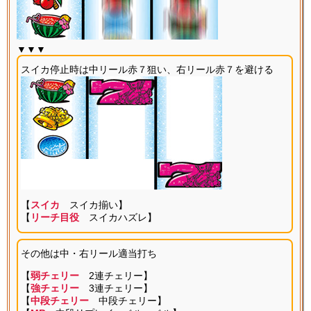
▼▼▼
スイカ停止時は中リール赤７狙い、右リール赤７を避ける
【
スイカ
スイカ揃い】
【
リーチ目役
スイカハズレ】
その他は中・右リール適当打ち
【
弱チェリー
2連チェリー】
【
強チェリー
3連チェリー】
【
中段チェリー
中段チェリー】