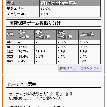
小役
保障G数上乗せ当選率
弱チェリー
75.0%
チェリーMB
100%
高確保障ゲーム数振り分け
通常
通常
高確
G数
上乗せ時
→高確
→超高確
→超高確
4G
–
–
23.8%
43.0%
8G
12.5%
–
75.0%
50.0%
16G
70.7%
93.8%
0.8%
6.3%
32G
16.4%
6.3%
0.4%
0.4%
64G
0.4%
–
–
0.4%
解析メニューにジャンプ▲
ボーナス当選率
・ボーナスは滞在状態と成立役に応じて抽選
・状態状態ほどボーナス当選率が高い