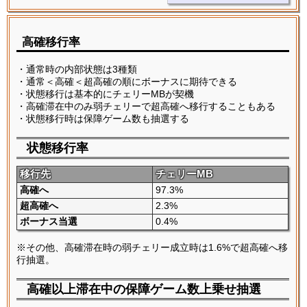
高確移行率
・通常時の内部状態は3種類
・通常＜高確＜超高確の順にボーナスに期待できる
・状態移行は基本的にチェリーMBが契機
・高確滞在中のみ弱チェリーで超高確へ移行することもある
・状態移行時は保障ゲーム数も抽選する
状態移行率
移行先
チェリーMB
高確へ
97.3%
超高確へ
2.3%
ボーナス当選
0.4%
※その他、高確滞在時の弱チェリー成立時は1.6%で超高確へ移
行抽選。
高確以上滞在中の保障ゲーム数上乗せ抽選