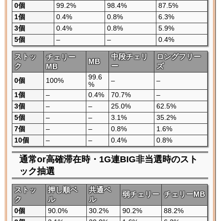
0個
99.2%
98.4%
87.5%
1個
0.4%
0.8%
6.3%
3個
0.4%
0.8%
5.9%
5個
–
–
0.4%
ストッ
中段チェリ
ロングフリー
チェリー
MB
ク
ー
ズ
MB
99.6
0個
100%
–
–
%
1個
–
0.4%
70.7%
–
3個
–
–
25.0%
62.5%
5個
–
–
3.1%
35.2%
7個
–
–
0.8%
1.6%
10個
–
–
0.4%
0.8%
通常or高確滞在時・1G連BIG非当選時のスト
ック抽選
ストッ
押し順ベ
共通ベ
弱チェリー
チェリーMB
ク
ル
ル
0個
90.0%
30.2%
90.2%
88.2%