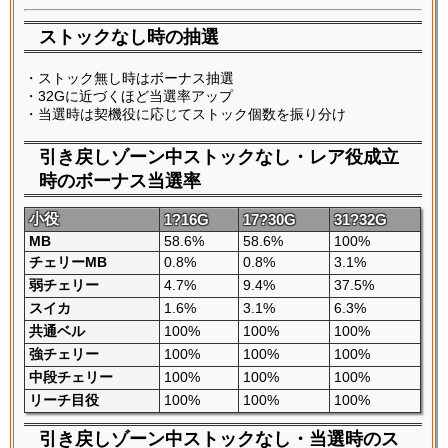
ストックなし時の抽選
・ストック無し時はボーナス抽選
・32Gに近づくほど当選率アップ
・当選時は契機役に応じてストック個数を振り分け
引き戻しゾーン中ストックなし・レア役成立
時のボーナス当選率
小役
1?16G
17?30G
31?32G
MB
58.6%
58.6%
100%
チェリーMB
0.8%
0.8%
3.1%
弱チェリー
4.7%
9.4%
37.5%
スイカ
1.6%
3.1%
6.3%
共通ベル
100%
100%
100%
強チェリー
100%
100%
100%
中段チェリー
100%
100%
100%
リーチ目役
100%
100%
100%
引き戻しゾーン中ストックなし・当選時のス