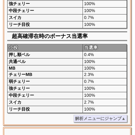
強チェリー
100%
中段チェリー
100%
スイカ
0.7%
リーチ目役
100%
超高確滞在時のボーナス当選率
小役
当選率
押し順ベル
0.4%
共通ベル
100%
MB
100%
チェリーMB
2.3%
弱チェリー
0.7%
強チェリー
100%
中段チェリー
100%
スイカ
2.7%
リーチ目役
100%
解析メニューにジャンプ▲