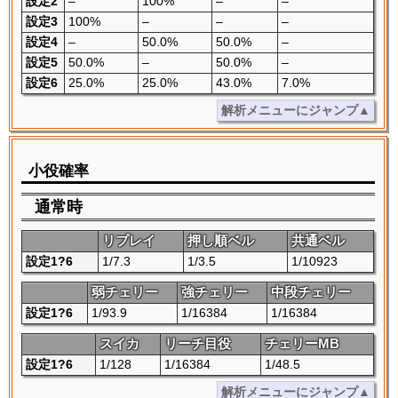
設定2
–
100%
–
–
設定3
100%
–
–
–
設定4
–
50.0%
50.0%
–
設定5
50.0%
–
50.0%
–
設定6
25.0%
25.0%
43.0%
7.0%
解析メニューにジャンプ▲
小役確率
通常時
リプレイ
押し順ベル
共通ベル
設定1?6
1/7.3
1/3.5
1/10923
弱チェリー
強チェリー
中段チェリー
設定1?6
1/93.9
1/16384
1/16384
スイカ
リーチ目役
チェリーMB
設定1?6
1/128
1/16384
1/48.5
解析メニューにジャンプ▲