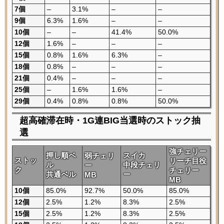
7個
–
3.1%
–
–
9個
6.3%
1.6%
–
–
10個
–
–
41.4%
50.0%
12個
1.6%
–
–
–
15個
0.8%
1.6%
6.3%
–
18個
0.8%
–
–
–
21個
0.4%
–
–
–
25個
–
1.6%
1.6%
–
29個
0.4%
0.8%
0.8%
50.0%
超高確滞在時・1G連BIG当選時のストック抽
選
強チェリー
押し順ベ
スイカ
弱チェリ
ストッ
リーチ目役
ル
中段チェリ
ー
ク
チェリー
共通ベル
ー
MB
MB
10個
85.0%
92.7%
50.0%
85.0%
12個
2.5%
1.2%
8.3%
2.5%
15個
2.5%
1.2%
8.3%
2.5%