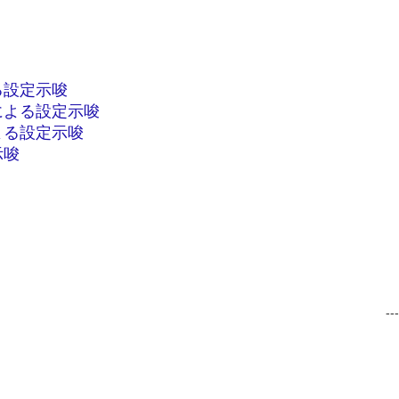
る設定示唆
による設定示唆
よる設定示唆
示唆
--