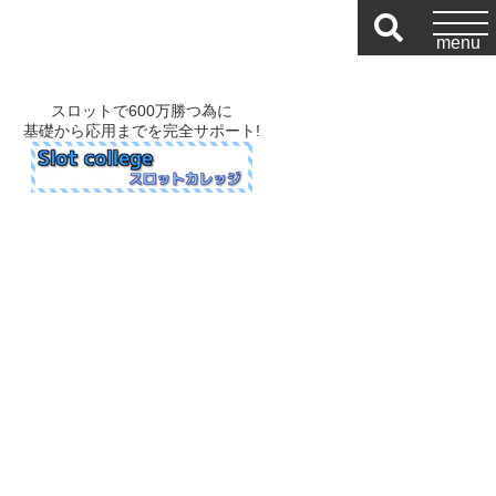
スロットで600万勝つ為に
基礎から応用までを完全サポート!