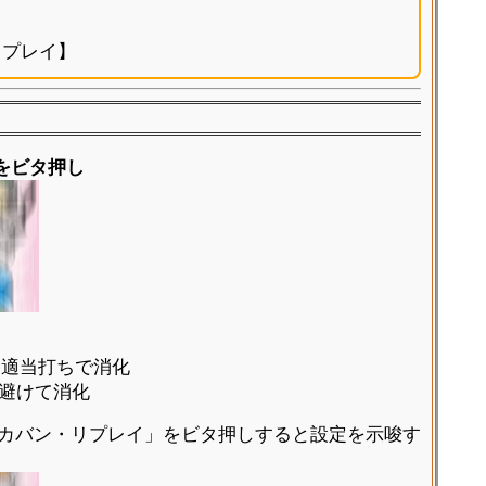
プレイ】
をビタ押し
し適当打ちで消化
を避けて消化
カバン・リプレイ」をビタ押しすると設定を示唆す