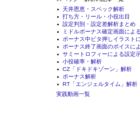
天井恩恵・スペック解析
打ち方・リール・小役出目
設定判別・設定差解析まとめ
ミドルボーナス確定画面によ
ボーナス中ビタ押しイラスト
ボーナス終了画面のボイスに
サミートロフィーによる設定
小役確率・解析
CZ「ドキドキゾーン」解析
ボーナス解析
RT「エンジェルタイム」解析
実践動画一覧