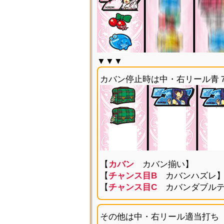
▼▼▼
カバン停止時は中・右リール青
【
カバン
カバン揃い】
【
チャンス目B
カバンハズレ
【
チャンス目C
カバンダブルテ
その他は中・右リール適当打ち