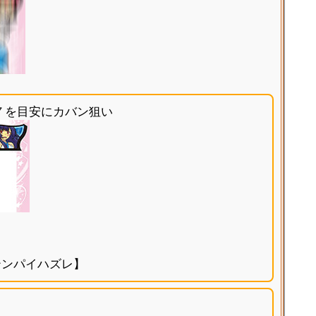
７を目安にカバン狙い
】
ンパイハズレ】