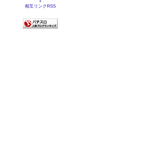
+
相互リンクRSS