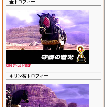
金トロフィー
◎設定4以上確定
キリン柄トロフィー