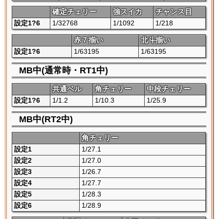
確定チェリー
強スイカ
チャンス目
設定1?6
1/32768
1/1092
1/218
赤７揃い
北斗揃い
設定1?6
1/63195
1/63195
MB中(通常時・RT1中)
共通ベル
角チェリー
中段チェリー
設定1?6
1/1.2
1/10.3
1/25.9
MB中(RT2中)
角チェリー
設定1
1/27.1
設定2
1/27.0
設定3
1/26.7
設定4
1/27.7
設定5
1/28.3
設定6
1/28.9