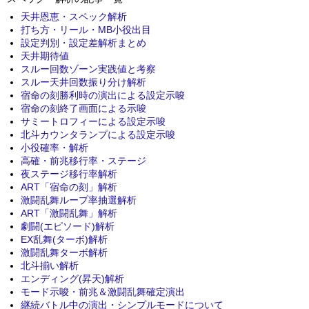
天井恩恵・スペック解析
打ち方・リール・MB小役出目
設定判別・設定差解析まとめ
天井期待値
スルー回数ゾーン実践値と考察
スルー天井回数振り分け解析
宿命の刻勝利時の演出による設定示唆
宿命の刻終了画面による示唆
サミートロフィーによる設定示唆
北斗カウンタランプによる設定示唆
小役確率・解析
高確・前兆移行率・ステージ
夜ステージ移行率解析
ART「宿命の刻」解析
激闘乱舞ループ率抽選解析
ART「激闘乱舞」解析
劇闘(エピソード)解析
EX乱舞(ターボ)解析
激闘乱舞ターボ解析
北斗揃い解析
エンディング(昇天)解析
モード示唆・前兆＆激闘乱舞確定演出
継続バトル中の演出・シンプルモードについて