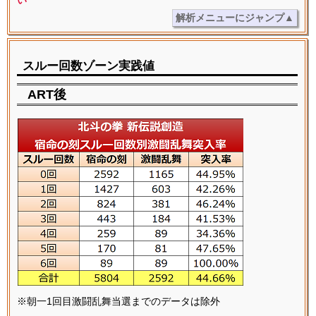
い
解析メニューにジャンプ▲
スルー回数ゾーン実践値
ART後
※朝一1回目激闘乱舞当選までのデータは除外