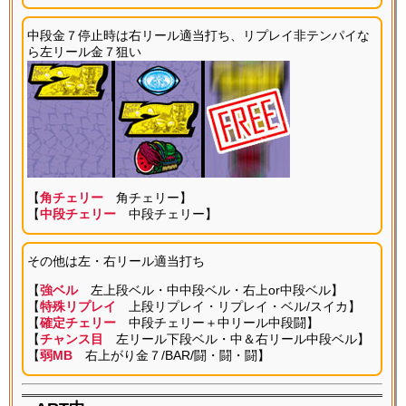
中段金７停止時は右リール適当打ち、リプレイ非テンパイな
ら左リール金７狙い
【
角チェリー
角チェリー】
【
中段チェリー
中段チェリー】
その他は左・右リール適当打ち
【
強ベル
左上段ベル・中中段ベル・右上or中段ベル】
【
特殊リプレイ
上段リプレイ・リプレイ・ベル/スイカ】
【
確定チェリー
中段チェリー＋中リール中段闘】
【
チャンス目
左リール下段ベル・中＆右リール中段ベル】
【
弱MB
右上がり金７/BAR/闘・闘・闘】