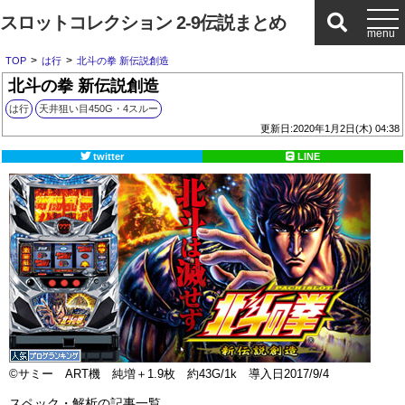
スロットコレクション 2-9伝説まとめ
>
>
TOP
は行
北斗の拳 新伝説創造
北斗の拳 新伝説創造
は行
天井狙い目450G・4スルー
更新日:2020年1月2日(木) 04:38
twitter
LINE
©サミー ART機 純増＋1.9枚 約43G/1k 導入日2017/9/4
スペック・解析の記事一覧