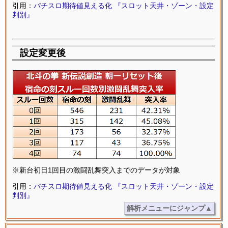
引用：
パチスロ期待値見える化 『スロット天井・ゾーン・設定
判別』
設定変更後
※新台初日1回目の激闘乱舞突入までのデータが対象
引用：
パチスロ期待値見える化 『スロット天井・ゾーン・設定
判別』
解析メニューにジャンプ▲