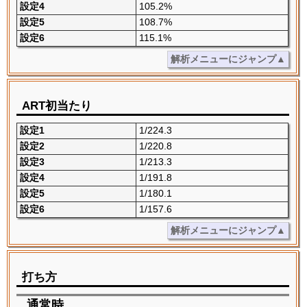
設定4
105.2%
設定5
108.7%
設定6
115.1%
解析メニューにジャンプ▲
ART初当たり
設定1
1/224.3
設定2
1/220.8
設定3
1/213.3
設定4
1/191.8
設定5
1/180.1
設定6
1/157.6
解析メニューにジャンプ▲
打ち方
通常時