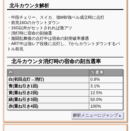
北斗カウンタ解析
・中段チェリー、スイカ、強MB/強ベル成立時に点灯
・前兆16Gのカウントダウン
・16G以外がセットされれば激アツ
・消灯時に宿命の刻抽選
・激闘乱舞後の点灯中は宿命の刻突破率優遇
・ART中は強レア役後に点灯し、7からカウントダウンするバ
トル前兆
北斗カウンタ消灯時の宿命の刻当選率
色
当選率
白(初回点灯→消灯)
0.8%
青(重ね引き1回)
3.1%
黄(重ね引き2回)
12.5%
緑(重ね引き3回)
50.0%
赤(重ね引き4回)
100%
解析メニューにジャンプ▲