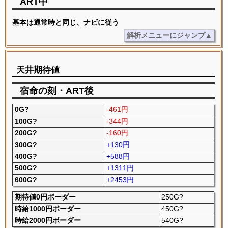
ART中
基本は通常時と同じ、ナビに従う
解析メニューにジャンプ▲
天井期待値
宿命の刻・ART後
0G?
-461円
100G?
-344円
200G?
-160円
300G?
+130円
400G?
+588円
500G?
+1311円
600G?
+2453円
期待値0円ボーダー
250G?
時給1000円ボーダー
450G?
時給2000円ボーダー
540G?