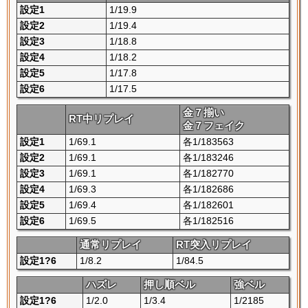
設定1
1/19.9
設定2
1/19.4
設定3
1/18.8
設定4
1/18.2
設定5
1/17.8
設定6
1/17.5
金７揃い
RT中リプレイ
金７フェイク
設定1
1/69.1
各1/183563
設定2
1/69.1
各1/183246
設定3
1/69.1
各1/182770
設定4
1/69.3
各1/182686
設定5
1/69.4
各1/182601
設定6
1/69.5
各1/182516
通常リプレイ
RT突入リプレイ
設定1?6
1/8.2
1/84.5
ハズレ
押し順ベル
強ベル
設定1?6
1/2.0
1/3.4
1/2185