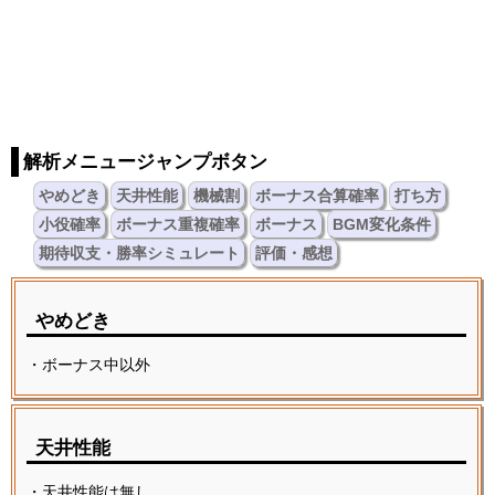
解析メニュージャンプボタン
やめどき
天井性能
機械割
ボーナス合算確率
打ち方
小役確率
ボーナス重複確率
ボーナス
BGM変化条件
期待収支・勝率シミュレート
評価・感想
やめどき
・ボーナス中以外
天井性能
・天井性能は無し