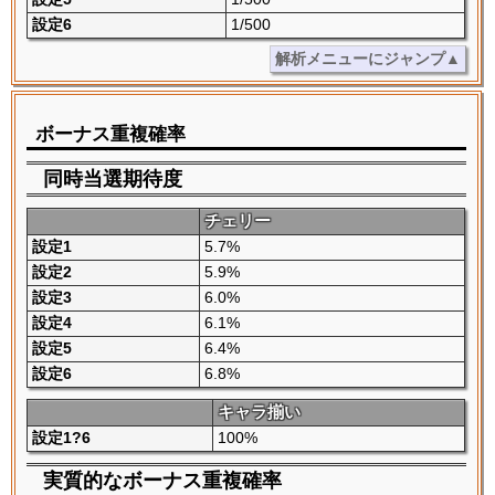
設定6
1/500
解析メニューにジャンプ▲
ボーナス重複確率
同時当選期待度
チェリー
設定1
5.7%
設定2
5.9%
設定3
6.0%
設定4
6.1%
設定5
6.4%
設定6
6.8%
キャラ揃い
設定1?6
100%
実質的なボーナス重複確率