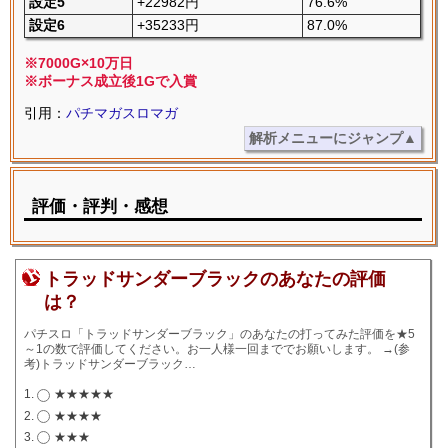
設定5
+22982円
76.6%
設定6
+35233円
87.0%
※7000G×10万日
※ボーナス成立後1Gで入賞
引用：
パチマガスロマガ
解析メニューにジャンプ▲
評価・評判・感想
トラッドサンダーブラックのあなたの評価
は？
パチスロ「トラッドサンダーブラック」のあなたの打ってみた評価を★5
～1の数で評価してください。お一人様一回まででお願いします。
→
(参
考)トラッドサンダーブラック…
★★★★★
★★★★
★★★