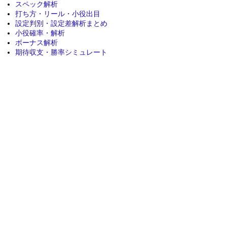
スペック解析
打ち方・リール・小役出目
設定判別・設定差解析まとめ
小役確率・解析
ボーナス解析
期待収支・勝率シミュレート