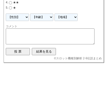
★★
★
コメント
©
スロット機種別解析 2-9伝説まとめ