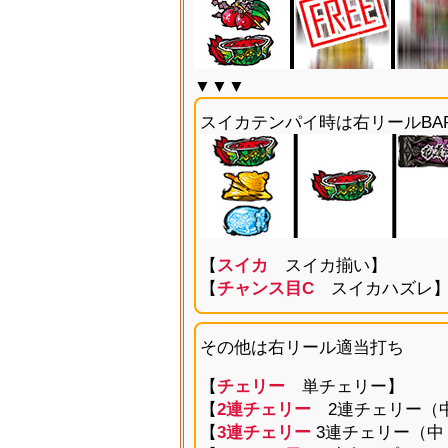
▼▼▼
スイカテンパイ時は右リールBA
【
スイカ
スイカ揃い】
【
チャンス目C
スイカハズレ
その他は右リール適当打ち
【
チェリー
単チェリー】
【
2連チェリー
2連チェリー（
【
3連チェリー
3連チェリー（中