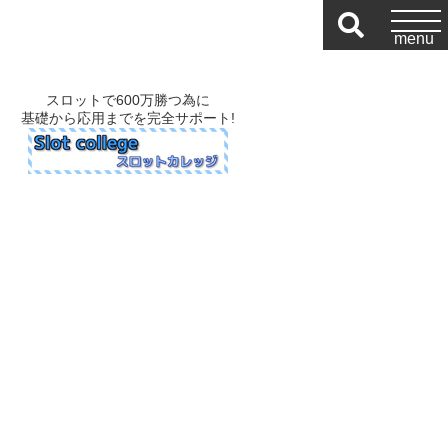
スロットで600万勝つ為に
基礎から応用までを完全サポート!