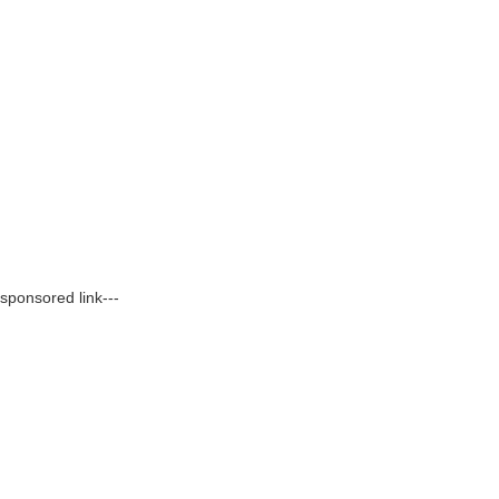
-sponsored link---