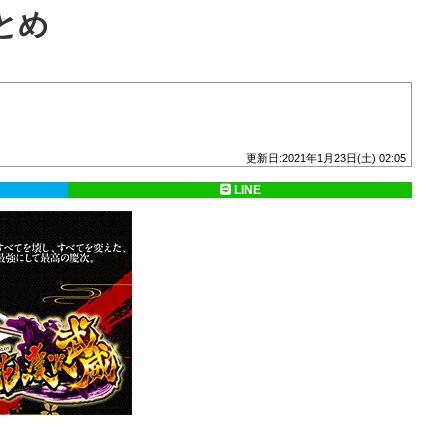
とめ
更新日:2021年1月23日(土) 02:05
LINE