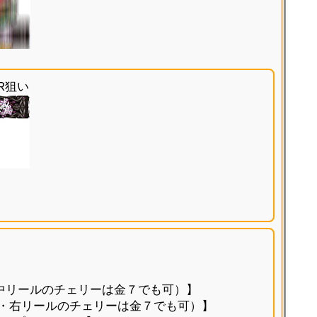
R狙い
】
中リールのチェリーは金７でも可）】
・右リールのチェリーは金７でも可）】