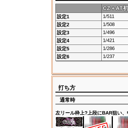
CZ＋AT
1/511
設定1
1/508
設定2
1/496
設定3
1/421
設定4
1/286
設定5
1/237
設定6
打ち方
通常時
左リール枠上?上段にBAR狙い