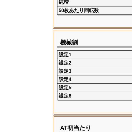
純増
50枚あたり回転数
機械割
設定1
設定2
設定3
設定4
設定5
設定6
AT初当たり