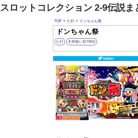
スロットコレクション 2-9伝説ま
TOP
>
た行
>
ドンちゃん祭
ドンちゃん祭
た行
天井狙い目780G
twitter