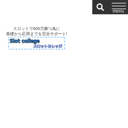
スロットで600万勝つ為に
基礎から応用までを完全サポート!