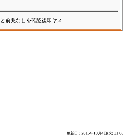
クと前兆なしを確認後即ヤメ
更新日：2016年10月4日(火) 11:06