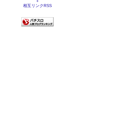
+
相互リンクRSS