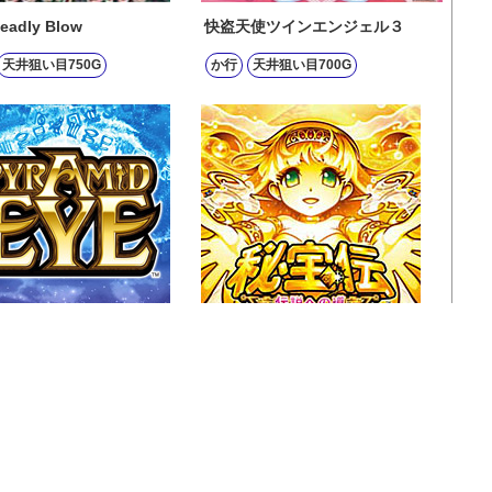
eadly Blow
快盗天使ツインエンジェル３
天井狙い目750G
か行
天井狙い目700G
ミッドアイ
秘宝伝?伝説への道?
は行
天井狙い目250G・6スルー
© 2019–2026 スロットコレクション 2-9伝説まとめ