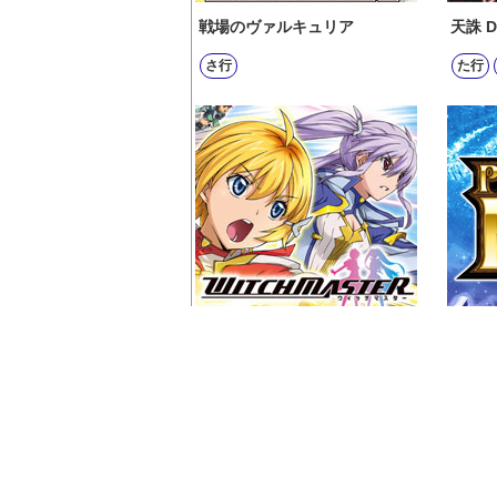
戦場のヴァルキュリア
天誅 D
さ行
た行
ウィッチマスター
ピラ
あ行
天井狙い目640G
は行