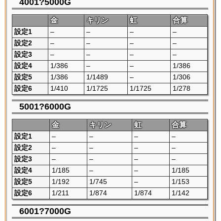
4001?5000G
金
キリン
虹
合算
設定1
–
–
–
–
設定2
–
–
–
–
設定3
–
–
–
–
設定4
1/386
–
–
1/386
設定5
1/386
1/1489
–
1/306
設定6
1/410
1/1725
1/1725
1/278
5001?6000G
金
キリン
虹
合算
設定1
–
–
–
–
設定2
–
–
–
–
設定3
–
–
–
–
設定4
1/185
–
–
1/185
設定5
1/192
1/745
–
1/153
設定6
1/211
1/874
1/874
1/142
6001?7000G