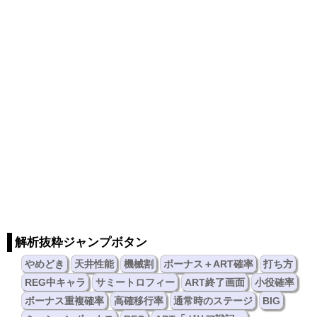
解析抜粋ジャンプボタン
やめどき
天井性能
機械割
ボーナス＋ART確率
打ち方
REG中キャラ
サミートロフィー
ART終了画面
小役確率
ボーナス重複確率
高確移行率
通常時のステージ
BIG