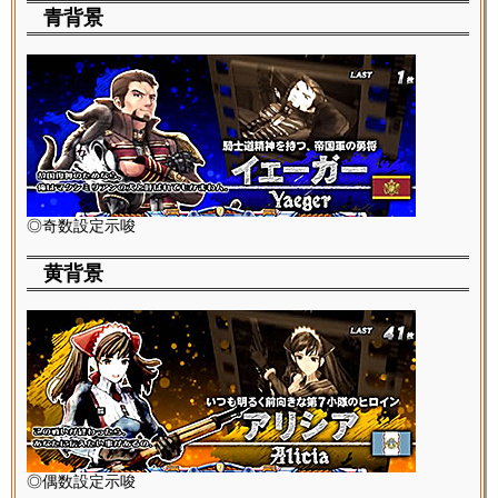
青背景
◎奇数設定示唆
黄背景
◎偶数設定示唆