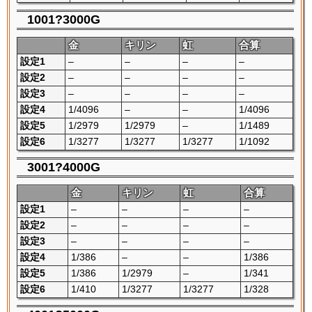
1001?3000G
金
キリン
虹
合算
設定1
–
–
–
–
設定2
–
–
–
–
設定3
–
–
–
–
設定4
1/4096
–
–
1/4096
設定5
1/2979
1/2979
–
1/1489
設定6
1/3277
1/3277
1/3277
1/1092
3001?4000G
金
キリン
虹
合算
設定1
–
–
–
–
設定2
–
–
–
–
設定3
–
–
–
–
設定4
1/386
–
–
1/386
設定5
1/386
1/2979
–
1/341
設定6
1/410
1/3277
1/3277
1/328