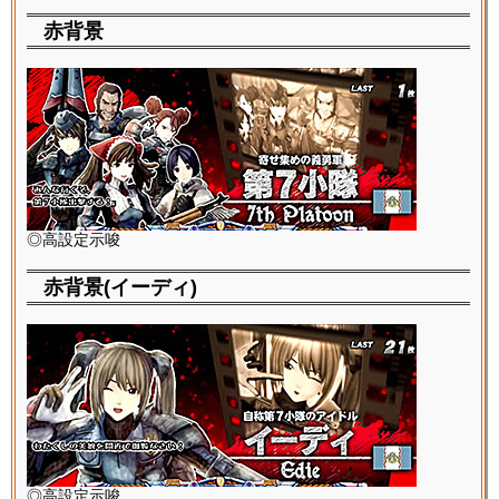
赤背景
◎高設定示唆
赤背景(イーディ)
◎高設定示唆