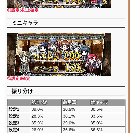
◎設定5以上確定
ミニキャラ
◎設定6確定
振り分け
第7小隊
義勇軍
敵キャラ
設定1
39.0%
30.5%
30.5%
設定2
28.3%
38.1%
33.6%
設定3
35.9%
29.0%
35.0%
設定4
26.0%
36.6%
36.6%