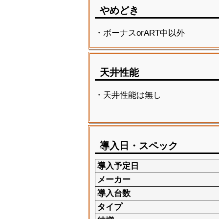
やめどき
・ボーナスorART中以外
天井性能
・天井性能は無し
導入日・スペック
導入予定日
メーカー
導入台数
タイプ