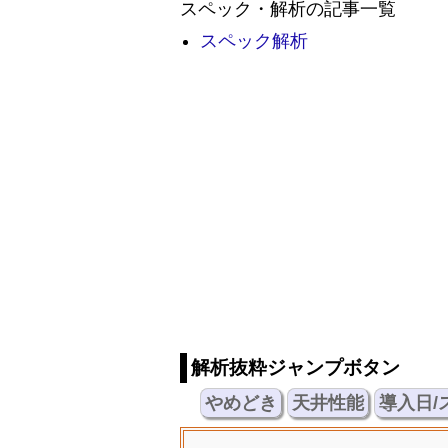
スペック・解析の記事一覧
スペック解析
解析抜粋ジャンプボタン
やめどき
天井性能
導入日/