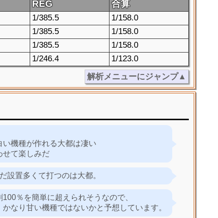
REG
合算
1/385.5
1/158.0
1/385.5
1/158.0
1/385.5
1/158.0
1/246.4
1/123.0
解析メニューにジャンプ▲
白い機種が作れる大都は凄い
わせて楽しみだ
んだ設置多くて打つのは大都。
100％を簡単に超えられそうなので、
、かなり甘い機種ではないかと予想しています。