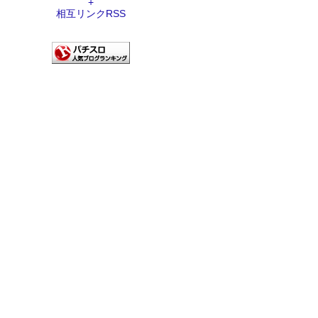
+
相互リンクRSS