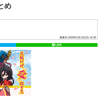
とめ
更新日:2020年3月1日(日) 10:30
LINE