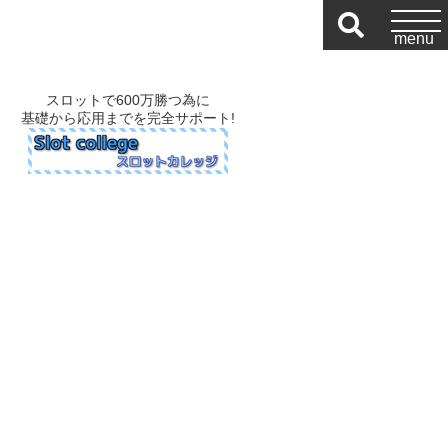
スロットで600万勝つ為に
基礎から応用までを完全サポート!