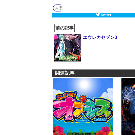
あ行
twitter
前の記事
エウレカセブン3
関連記事