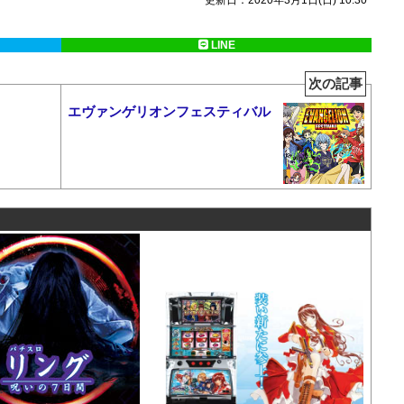
更新日：2020年3月1日(日) 10:30
LINE
次の記事
エヴァンゲリオンフェスティバル