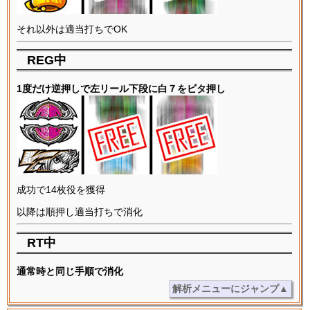
それ以外は適当打ちでOK
REG中
1度だけ逆押しで左リール下段に白７をビタ押し
成功で14枚役を獲得
以降は順押し適当打ちで消化
RT中
通常時と同じ手順で消化
解析メニューにジャンプ▲