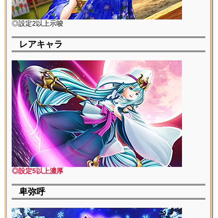
◎設定2以上示唆
レアキャラ
◎設定5以上濃厚
卑弥呼