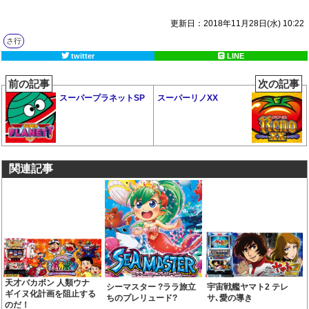
更新日：2018年11月28日(水) 10:22
さ行
twitter
LINE
前の記事
次の記事
スーパープラネットSP
スーパーリノXX
関連記事
天才バカボン 人類ウナ
シーマスター ?ララ旅立
宇宙戦艦ヤマト2 テレ
ギイヌ化計画を阻止する
ちのプレリュード?
サ､愛の導き
のだ！