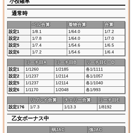
小役確率
通常時
ベル合算
着物合算
合算
設定1
1/8.1
1/64.0
1/7.2
設定2
1/7.8
1/64.0
1/7.0
設定5
1/7.4
1/54.6
1/6.5
設定6
1/7.2
1/54.6
1/6.4
リーチ目A
リーチ目B
リーチ目C・D
設定1
1/1260
1/2185
各1/1111
設定2
1/1237
1/2114
各1/1057
設定5
1/1237
1/2114
各1/1040
設定6
1/1170
1/2048
各1/993
リプレイ合算
チェリー合算
リーチ目E
設定1?6
1/7.3
1/13.3
1/8192
乙女ボーナス中
弱JAC
強JAC