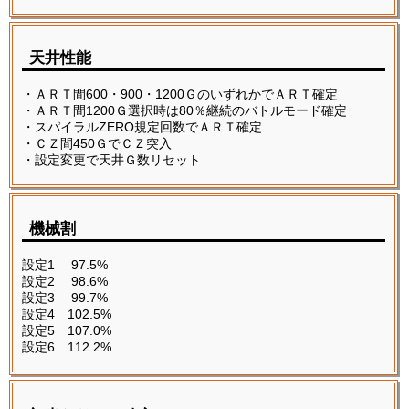
天井性能
・ＡＲＴ間600・900・1200ＧのいずれかでＡＲＴ確定
・ＡＲＴ間1200Ｇ選択時は80％継続のバトルモード確定
・スパイラルZERO規定回数でＡＲＴ確定
・ＣＺ間450ＧでＣＺ突入
・設定変更で天井Ｇ数リセット
機械割
設定1 97.5%
設定2 98.6%
設定3 99.7%
設定4 102.5%
設定5 107.0%
設定6 112.2%