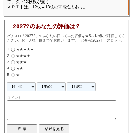
で、次回13枚役が揃う。
ＡＲＴ中は、12枚→13枚の可能性もあり。
2027?のあなたの評価は？
パチスロ「2027?」のあなたの打ってみた評価を★5～1の数で評価してく
ださい。お一人様一回まででお願いします。
→
(参考)2027III スロット…
★★★★★
★★★★
★★★
★★
★
コメント