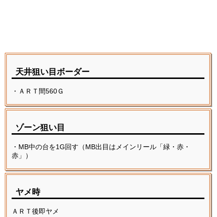
天井狙い目ボーダー
・ＡＲＴ間560Ｇ
ゾーン狙い目
・MB中の台を1G回す（MB出目はメインリール「緑・赤・
赤」）
ヤメ時
ＡＲＴ後即ヤメ