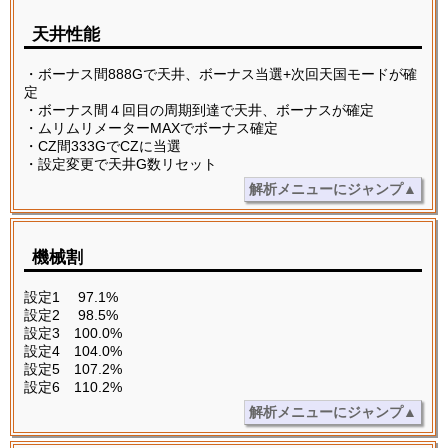
天井性能
・ボーナス間888Gで天井、ボーナス当選+次回天国モードが確
定
・ボーナス間４回目の周期到達で天井、ボーナスが確定
・ムリムリメーターMAXでボーナス確定
・CZ間333GでCZに当選
・設定変更で天井G数リセット
解析メニューにジャンプ▲
機械割
設定1 97.1%
設定2 98.5%
設定3 100.0%
設定4 104.0%
設定5 107.2%
設定6 110.2%
解析メニューにジャンプ▲