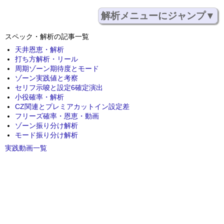
解析メニューにジャンプ▼
スペック・解析の記事一覧
天井恩恵・解析
打ち方解析・リール
周期ゾーン期待度とモード
ゾーン実践値と考察
セリフ示唆と設定6確定演出
小役確率・解析
CZ関連とプレミアカットイン設定差
フリーズ確率・恩恵・動画
ゾーン振り分け解析
モード振り分け解析
実践動画一覧