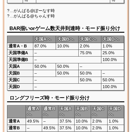
%
%
?…がんばる@ぼーなす時
?…がんばる@ちゃんす時
BAR揃いorゲーム数天井到達時・モード振り分け
天国Aへ
天国Bへ
天国Cへ
天国Dへ
通常A・B
87.0%
10.0%
2.0%
1.0%
天国準備A
–
75.0%
25.0%
天国準備B
–
100.0%
天国A
50.0%
50.0%
–
天国B
–
50.0%
50.0%
–
天国C
–
50.0%
50.0%
天国D
–
100.0%
ロングフリーズ時・モード振り分け
通常A
通常B
天国A
天国B
天国C
天国D
へ
へ
へ
へ
へ
へ
通常A
49.5%
–
37.5%
10.0%
2.0%
1.0%
通常B
–
49.5%
37.5%
10.0%
2.0%
1.0%