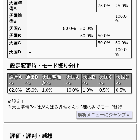
天国準
–
75.0%
25.0%
備A
天国準
100.0
–
%
備B
天国A
–
50.0%
50.0%
–
天国B
–
50.0%
50.0%
–
天国C
–
50.0%
50.0%
100.0
天国D
–
%
設定変更時・モード振り分け
通常A
通常B
天国準備
天国A
天国B
天国C
天国D
へ
へ
Aへ
へ
へ
へ
へ
62.0%
25.0%
1.0%
10.0%
1.0%
0.5%
0.5%
※設定１
※天国準備Bへはがんばる@ちゃんす5連のみでモード移行
解析メニューにジャンプ▲
評価・評判・感想