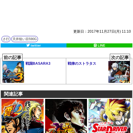
更新日：2017年11月27日(月) 11:10
さ行
天井狙い目590G
twitter
LINE
前の記事
次の記事
戦国BASARA3
戦律のストラタス
関連記事