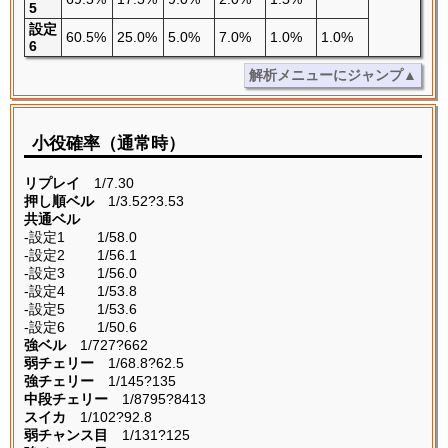
5
設定
60.5%
25.0%
5.0%
7.0%
1.0%
1.0%
6
解析メニューにジャンプ▲
小役確率（通常時）
リプレイ
1/7.30
押し順ベル
1/3.52?3.53
共通ベル
-設定1 1/58.0
-設定2 1/56.1
-設定3 1/56.0
-設定4 1/53.8
-設定5 1/53.6
-設定6 1/50.6
強ベル
1/727?662
弱チェリー
1/68.8?62.5
強チェリー
1/145?135
中段チェリー
1/8795?8413
スイカ
1/102?92.8
弱チャンス目
1/131?125