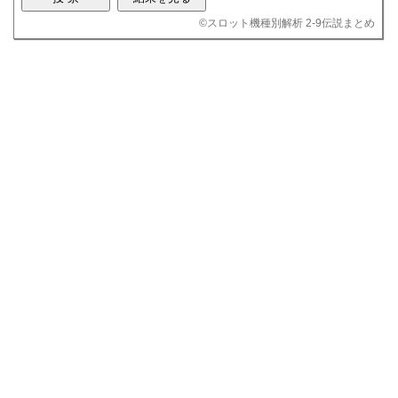
©
スロット機種別解析 2-9伝説まとめ