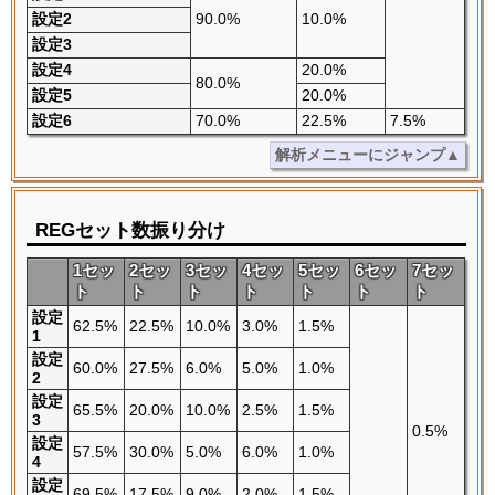
設定2
90.0%
10.0%
設定3
設定4
20.0%
80.0%
設定5
20.0%
設定6
70.0%
22.5%
7.5%
解析メニューにジャンプ▲
REGセット数振り分け
1セッ
2セッ
3セッ
4セッ
5セッ
6セッ
7セッ
ト
ト
ト
ト
ト
ト
ト
設定
62.5%
22.5%
10.0%
3.0%
1.5%
1
設定
60.0%
27.5%
6.0%
5.0%
1.0%
2
設定
65.5%
20.0%
10.0%
2.5%
1.5%
3
0.5%
設定
57.5%
30.0%
5.0%
6.0%
1.0%
4
設定
69.5%
17.5%
9.0%
2.0%
1.5%