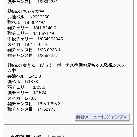
強チャンス目
1/263?251
◎NeXTちゃんす中
共通ベル
1/269?256
強ベル
1/830?797
弱チェリー
1/41.8?40.0
強チェリー
1/185?179
中段チェリー
1/8549?8345
スイカ
1/64.8?61.9
弱チャンス目
1/36.0?36.1
強チャンス目
1/256?257
◎NeXT＠きゅーびっく・ボーナス準備お兄ちゃん監視システ
ム中
共通ベル
1/41.8
強ベル
1/1873
弱チェリー
1/83.6
強チェリー
1/1524
スイカ
1/78.6
弱チャンス目
1/95.1?95.3
強チャンス目
1/762?764
解析メニューにジャンプ▲