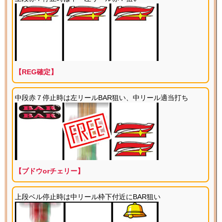
【REG確定】
中段赤７停止時は左リールBAR狙い、中リール適当打ち
【ブドウorチェリー】
上段ベル停止時は中リール枠下付近にBAR狙い