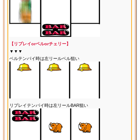
【リプレイorベルorチェリー】
▼▼▼
ベルテンパイ時は左リールベル狙い
リプレイテンパイ時は左リールBAR狙い