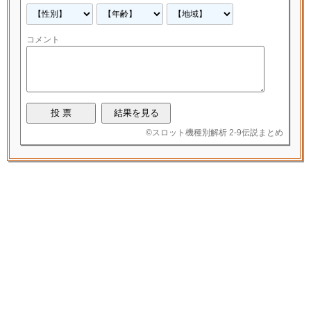
コメント
©
スロット機種別解析 2-9伝説まとめ