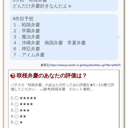
どんだけ弁慶好きなんだよｗ
4作目予想
１．戦国弁慶
２．学園弁慶
３．魔法弁慶
４．沖縄弁慶 南国弁慶 常夏弁慶
６．押忍弁慶
７．アイム弁慶
参照元:
https://www.p-world.co.jp/kisyubbs/bbs.cgi?file=p8925
咲桜弁慶のあなたの評価は？
パチスロ「咲桜弁慶」のあなたの打ってみた評価を★5～1の数で評
価してください。
→
(参考)咲桜弁慶 スロット 解析…
★★★★★
★★★★
★★★
★★
★