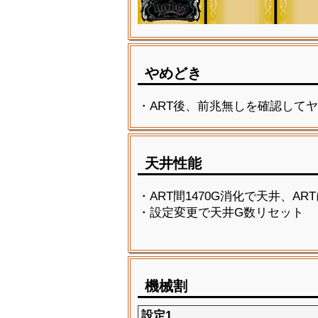
やめどき
・ART後、前兆無しを確認して
天井性能
・ART間1470G消化で天井、A
・設定変更で天井G数リセット
機械割
設定1