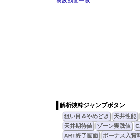
実践動画一覧
解析抜粋ジャンプボタン
狙い目＆やめどき
天井性能
天井期待値
ゾーン実践値
ART終了画面
ボーナス入賞