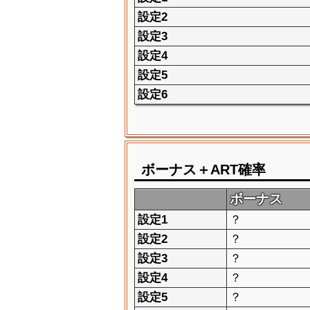
設定2
設定3
設定4
設定5
設定6
ボーナス＋ART確率
ボーナス
設定1
？
設定2
？
設定3
？
設定4
？
設定5
？