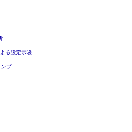
析
による設定示唆
ランプ
--