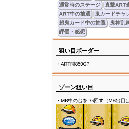
通常時のステージ
直撃ART
ART中の抽選
鬼カードチャ
超鬼カード中の抽選
鬼神乱
評価・感想
狙い目ボーダー
・ART間850G?
ゾーン狙い目
・MB中の台を1G回す（MB出目