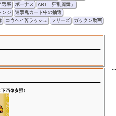
当選率
ボーナス
ART「狂乱麗舞」
レンジ
連撃鬼カード中の抽選
舞
コウヘイ苦ラッシュ
フリーズ
ガックン動画
--
は下画像参照）