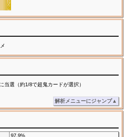
ヤメ
RTに当選（約1/8で超鬼カードが選択）
解析メニューにジャンプ▲
97.9%