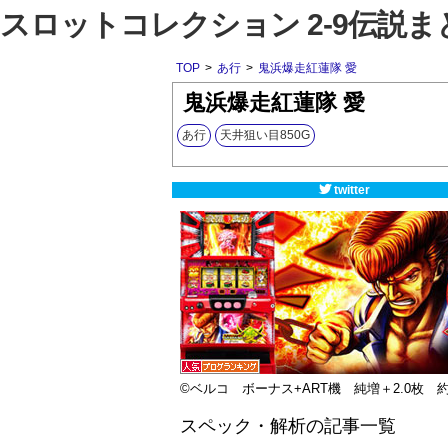
スロットコレクション 2-9伝説ま
TOP
>
あ行
>
鬼浜爆走紅蓮隊 愛
鬼浜爆走紅蓮隊 愛
あ行
天井狙い目850G
twitter
©ベルコ ボーナス+ART機 純増＋2.0枚 約39G
スペック・解析の記事一覧