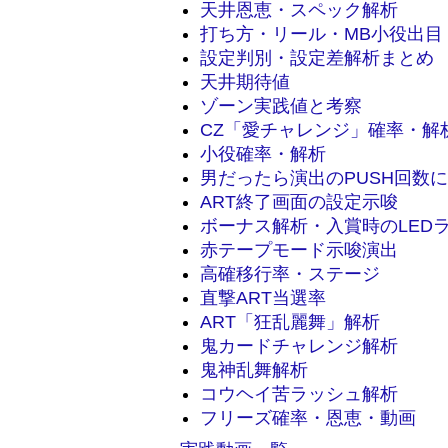
天井恩恵・スペック解析
打ち方・リール・MB小役出目
設定判別・設定差解析まとめ
天井期待値
ゾーン実践値と考察
CZ「愛チャレンジ」確率・解
小役確率・解析
男だったら演出のPUSH回数
ART終了画面の設定示唆
ボーナス解析・入賞時のLED
赤テープモード示唆演出
高確移行率・ステージ
直撃ART当選率
ART「狂乱麗舞」解析
鬼カードチャレンジ解析
鬼神乱舞解析
コウヘイ苦ラッシュ解析
フリーズ確率・恩恵・動画