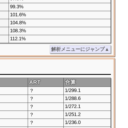
99.3%
101.6%
104.8%
108.3%
112.1%
解析メニューにジャンプ▲
ART
合算
1/299.1
？
1/288.6
？
1/272.1
？
1/251.2
？
1/236.0
？