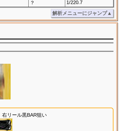
1/220.7
？
解析メニューにジャンプ▲
、右リール黒BAR狙い