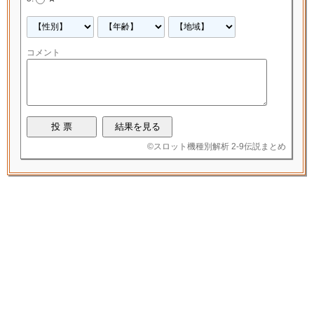
コメント
©
スロット機種別解析 2-9伝説まとめ