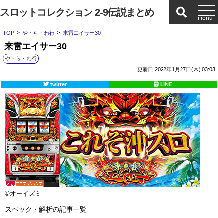
スロットコレクション 2-9伝説まとめ
>
>
TOP
や・ら・わ行
来雷エイサー30
来雷エイサー30
や・ら・わ行
更新日:2022年1月27日(木) 03:03
twitter
LINE
©オーイズミ
スペック・解析の記事一覧