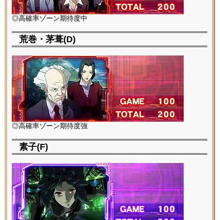
◎高確率ゾーン期待度中
荒巻・茅葺(D)
◎高確率ゾーン期待度強
素子(F)