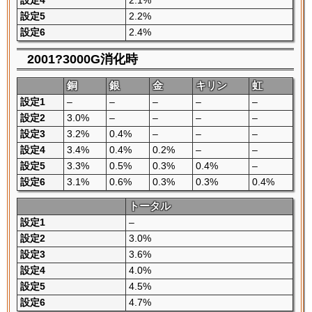
設定4
2.1%
設定5
2.2%
設定6
2.4%
2001?3000G消化時
銅
銀
金
キリン
虹
設定1
–
–
–
–
–
設定2
3.0%
–
–
–
–
設定3
3.2%
0.4%
–
–
–
設定4
3.4%
0.4%
0.2%
–
–
設定5
3.3%
0.5%
0.3%
0.4%
–
設定6
3.1%
0.6%
0.3%
0.3%
0.4%
トータル
設定1
–
設定2
3.0%
設定3
3.6%
設定4
4.0%
設定5
4.5%
設定6
4.7%