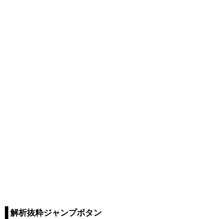
解析抜粋ジャンプボタン