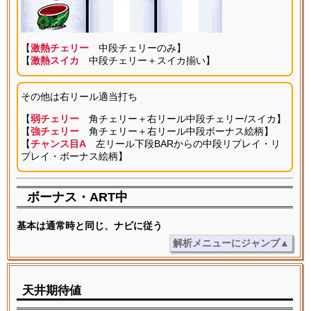
【
激熱チェリー
中段チェリーのみ】
【
激熱スイカ
中段チェリー＋スイカ揃い】
その他は右リール適当打ち
【
弱チェリー
角チェリー＋右リール中段チェリー/スイカ】
【
強チェリー
角チェリー＋右リール中段ボーナス絵柄】
【
チャンス目A
左リール下段BARからの中段リプレイ・リ
プレイ・ボーナス絵柄】
ボーナス・ART中
基本は通常時と同じ、ナビに従う
解析メニューにジャンプ▲
天井期待値