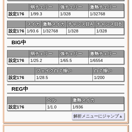
弱チェリー
強チェリー
激熱チェリー
設定1?6
1/99.3
1/328
1/32768
スイカ
激熱スイカ
チャンス目A
チャンス目B
設定1?6
1/93.6
1/32768
1/328
1/328
BIG中
弱チェリー
強チェリー
激熱チェリー
設定1?6
1/25.2
1/65.5
1/6554
フェイク白７揃い
白７揃い
設定1?6
1/28.5
1/200
REG中
ベル
激熱スイカ
設定1?6
1/1.0
1/936
解析メニューにジャンプ▲