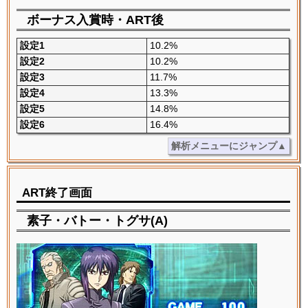
ボーナス入賞時・ART後
設定1
10.2%
設定2
10.2%
設定3
11.7%
設定4
13.3%
設定5
14.8%
設定6
16.4%
解析メニューにジャンプ▲
ART終了画面
素子・バトー・トグサ(A)