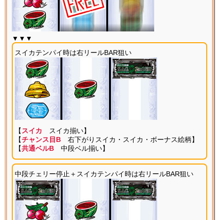
▼▼▼
スイカテンパイ時は右リールBAR狙い
【
スイカ
スイカ揃い】
【
チャンス目B
右下がりスイカ・スイカ・ボーナス絵柄】
【
共通ベルB
中段ベル揃い】
中段チェリー停止＋スイカテンパイ時は右リールBAR狙い