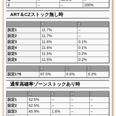
J
–
–
100%
ART＆CZストック無し時
B
E
設定1
11.7%
–
設定2
11.7%
–
設定3
11.6%
0.1%
設定4
11.6%
0.1%
設定5
11.5%
0.2%
設定6
11.5%
0.2%
A
C
D
設定1?6
87.5%
0.6%
0.2%
通常高確率ゾーンストックあり時
A
E
H
I
設定1
62.5%
–
–
–
設定2
62.5%
–
–
–
設定3
60.9%
1.6%
–
–