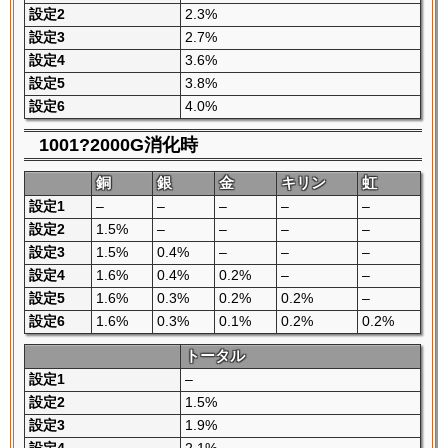
設定2
2.3%
設定3
2.7%
設定4
3.6%
設定5
3.8%
設定6
4.0%
1001?2000G消化時
銅
銀
金
キリン
虹
設定1
–
–
–
–
–
設定2
1.5%
–
–
–
–
設定3
1.5%
0.4%
–
–
–
設定4
1.6%
0.4%
0.2%
–
–
設定5
1.6%
0.3%
0.2%
0.2%
–
設定6
1.6%
0.3%
0.1%
0.2%
0.2%
トータル
設定1
–
設定2
1.5%
設定3
1.9%