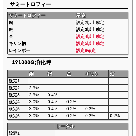
サミートロフィー
サミートロフィー
示唆
銅
設定2以上確定
銀
設定3以上確定
金
設定4以上確定
キリン柄
設定5以上確定
レインボー
設定6確定
1?1000G消化時
銅
銀
金
キリン
虹
設定1
–
–
–
–
–
設定2
2.3%
–
–
–
–
設定3
2.3%
0.4%
–
–
–
設定4
3.0%
0.4%
0.2%
–
–
設定5
3.0%
0.4%
0.2%
0.2%
–
設定6
3.0%
0.4%
0.2%
0.2%
0.2%
トータル
設定1
–