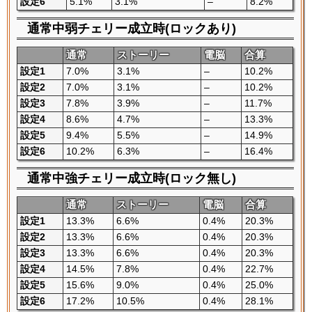
設定6
5.1%
3.1%
–
8.2%
通常中弱チェリー成立時(ロックあり)
通常
ストーリー
電脳
合算
設定1
7.0%
3.1%
–
10.2%
設定2
7.0%
3.1%
–
10.2%
設定3
7.8%
3.9%
–
11.7%
設定4
8.6%
4.7%
–
13.3%
設定5
9.4%
5.5%
–
14.9%
設定6
10.2%
6.3%
–
16.4%
通常中強チェリー成立時(ロック無し)
通常
ストーリー
電脳
合算
設定1
13.3%
6.6%
0.4%
20.3%
設定2
13.3%
6.6%
0.4%
20.3%
設定3
13.3%
6.6%
0.4%
20.3%
設定4
14.5%
7.8%
0.4%
22.7%
設定5
15.6%
9.0%
0.4%
25.0%
設定6
17.2%
10.5%
0.4%
28.1%