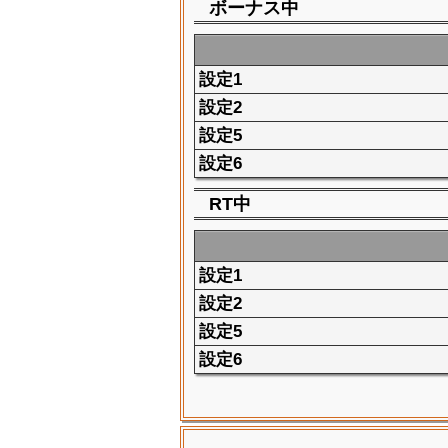
ボーナス中
設定1
設定2
設定5
設定6
RT中
設定1
設定2
設定5
設定6