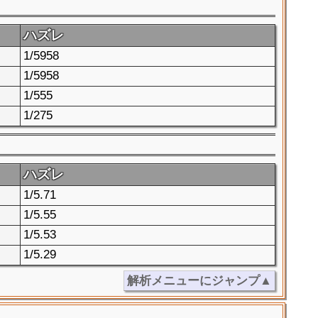
ハズレ
1/5958
1/5958
1/555
1/275
ハズレ
1/5.71
1/5.55
1/5.53
1/5.29
解析メニューにジャンプ▲