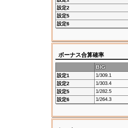
設定2
設定5
設定6
ボーナス合算確率
BIG
1/309.1
設定1
1/303.4
設定2
1/282.5
設定5
1/264.3
設定6