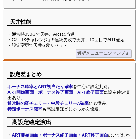
天井性能
・通常時999Gで天井、ARTに当選
・CZ「ISチャレンジ」9連続失敗で天井、10回目でART確定
・設定変更で天井G数リセット
解析メニューにジャンプ▲
設定差まとめ
ボーナス確率とART初当たり確率
を中心に設定判別。
ART開始画面・ボーナス終了画面・ART終了画面
に設定確定演
出あり。
通常時の弱チェリー・中段チェリーA確率
にも微差。
特定ボーナス確率
も高設定ほどじゃっかん優遇。
高設定確定演出
・
ART開始画面・ボーナス終了画面・ART終了画面
のいずれか