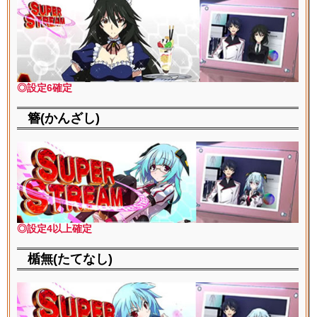
◎設定6確定
簪(かんざし)
◎設定4以上確定
楯無(たてなし)