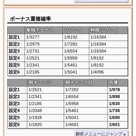
ボーナス重複確率
単独ボーナス
リプレイ
特殊リプレイ
設定1
1/3277
1/8192
1/16384
設定2
1/2979
1/7282
1/16384
設定3
1/2731
1/6554
1/16384
設定4
1/2521
1/5958
1/8192
設定5
1/2341
1/5461
1/8192
設定6
1/2185
1/5041
1/4096
弱オレンジ
弱チャンス目
合算
設定1
1/2521
1/7282
1/978
設定2
1/2341
1/6554
1/898
設定3
1/2185
1/5958
1/830
設定4
1/2048
1/5461
1/736
設定5
1/1928
1/5041
1/690
設定6
1/1820
1/4681
1/601
解析メニューにジャンプ▲