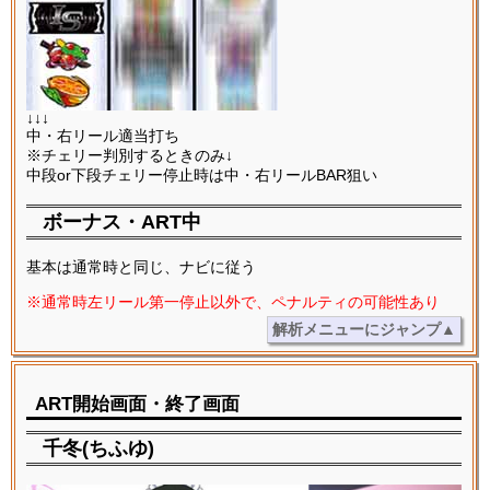
↓↓↓
中・右リール適当打ち
※チェリー判別するときのみ↓
中段or下段チェリー停止時は中・右リールBAR狙い
ボーナス・ART中
基本は通常時と同じ、ナビに従う
※通常時左リール第一停止以外で、ペナルティの可能性あり
解析メニューにジャンプ▲
ART開始画面・終了画面
千冬(ちふゆ)