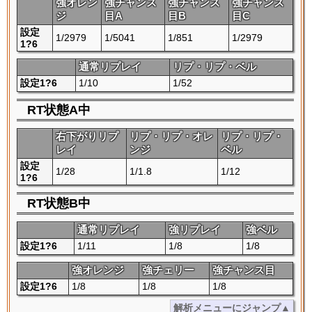
強オレン
強チャンス
強チャンス
強チャンス
ジ
目A
目B
目C
設定
1/2979
1/5041
1/851
1/2979
1?6
通常リプレイ
リプ・リプ・ベル
設定1?6
1/10
1/52
RT状態A中
右下がりリプ
リプ・リプ・オレ
リプ・リプ・
レイ
ンジ
ベル
設定
1/28
1/1.8
1/12
1?6
RT状態B中
通常リプレイ
強リプレイ
強ベル
設定1?6
1/11
1/8
1/8
強オレンジ
強チェリー
強チャンス目
設定1?6
1/8
1/8
1/8
解析メニューにジャンプ▲