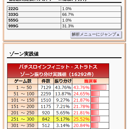
222G
1.0%
333G
66.7%
555G
1.0%
999G
31.3%
解析メニューにジャンプ▲
ゾーン実践値