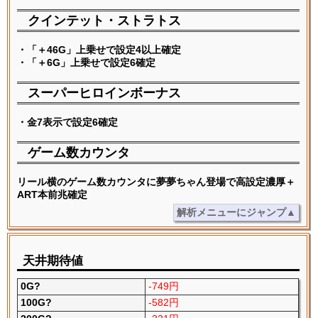
クインテット・ストラトス
・「＋46G」上乗せで設定4以上確定
・「＋6G」上乗せで設定6確定
スーパーヒロインボーナス
・金7表示で設定6確定
ゲーム数カウンタ
リール横のゲーム数カウンタに夢夢ちゃん登場で高設定濃厚＋
ART本前兆確定
解析メニューにジャンプ▲
天井期待値
0G?
-749円
100G?
-582円