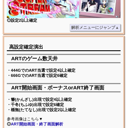
◎設定2以上確定
解析メニューにジャンプ▲
高設定確定演出
ARTのゲーム数天井
・444GでのART当選で設定4以上確定
・666GでのART当選で設定6確定
ART開始画面・ボーナスorART終了画面
・簪(かんざし)出現で設定4以上確定
・千冬(ちふゆ)出現で設定6確定
・楯無(たてなし)出現で設定2以上確定
参考画像はこちら▼
◎
ART開始画面・終了画面解析