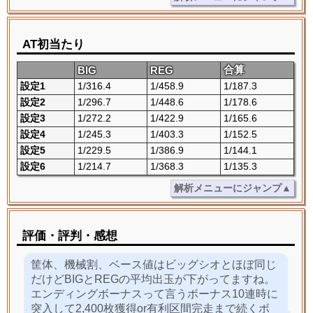
AT初当たり
合算
BIG
REG
設定1
1/316.4
1/458.9
1/187.3
設定2
1/296.7
1/448.6
1/178.6
設定3
1/272.2
1/422.9
1/165.6
設定4
1/245.3
1/403.3
1/152.5
設定5
1/229.5
1/386.9
1/144.1
設定6
1/214.7
1/368.3
1/135.3
解析メニューにジャンプ▲
評価・評判・感想
筐体、機械割、ベース値はビッグシオとほぼ同じ
だけどBIGとREGの平均出玉が下がってますね。
エンディングボーナスって言うボーナス10連時に
突入して2,400枚獲得or有利区間完走まで続くボ