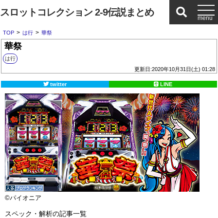
スロットコレクション 2-9伝説まとめ
>
>
TOP
は行
華祭
華祭
は行
更新日:2020年10月31日(土) 01:28
twitter
LINE
©パイオニア
スペック・解析の記事一覧