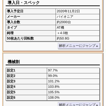
導入日・スペック
導入予定日
2020年11月2日
メーカー
パイオニア
導入台数
約2000台
タイプ
AT機
純増
＋4.0枚
50枚あたり回転数
約50.8G
解析メニューにジャンプ▲
機械割
設定1
97.7%
設定2
99.0%
設定3
101.2%
設定4
103.8%
設定5
105.5%
設定6
108.0%
解析メニューにジャンプ▲