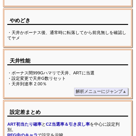
やめどき
・天井かボーナス後、通常時に転落してから前兆無しを確認し
てヤメ
天井性能
・ボーナス間999Gハマリで天井、ARTに当選
・設定変更で天井G数リセット
・天井到達率 2.00％
解析メニューにジャンプ▲
設定差まとめ
ART初当たり確率
と
CZ当選率＆引き戻し率
を中心に設定判
別。
REG中のキャラ
で設定を示唆。