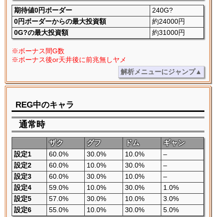
期待値0円ボーダー
240G?
0円ボーダーからの最大投資額
約24000円
0G?の最大投資額
約31000円
※ボーナス間G数
※ボーナス後or天井後に前兆無しヤメ
解析メニューにジャンプ▲
REG中のキャラ
通常時
ザク
グフ
ドム
ギャン
設定1
60.0%
30.0%
10.0%
–
設定2
60.0%
10.0%
30.0%
–
設定3
60.0%
30.0%
10.0%
–
設定4
59.0%
10.0%
30.0%
1.0%
設定5
57.0%
30.0%
10.0%
3.0%
設定6
55.0%
10.0%
30.0%
5.0%