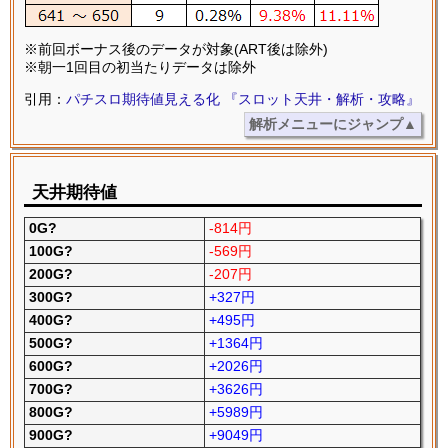
※前回ボーナス後のデータが対象(ART後は除外)
※朝一1回目の初当たりデータは除外
引用：
パチスロ期待値見える化 『スロット天井・解析・攻略』
解析メニューにジャンプ▲
天井期待値
0G?
-814円
100G?
-569円
200G?
-207円
300G?
+327円
400G?
+495円
500G?
+1364円
600G?
+2026円
700G?
+3626円
800G?
+5989円
900G?
+9049円