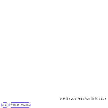
更新日：2017年11月28日(火) 11:35
か行
天井狙い目500G