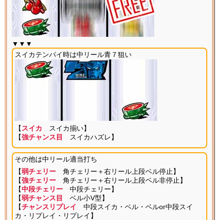
▼▼▼
スイカテンパイ時は中リール青７狙い
【
スイカ
スイカ揃い】
【
強チャンス目
スイカハズレ】
その他は中リール適当打ち
【
弱チェリー
角チェリー＋右リール上段ベル停止】
【
強チェリー
角チェリー＋右リール上段ベル非停止】
【
中段チェリー
中段チェリー】
【
弱チャンス目
ベル小V型】
【
チャンスリプレイ
中段スイカ・ベル・ベルor中段スイ
カ・リプレイ・リプレイ】