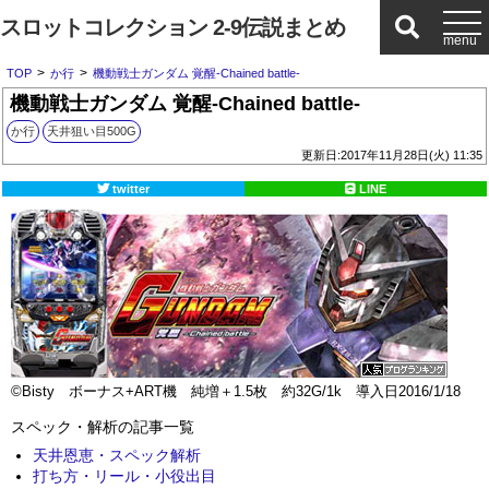
スロットコレクション 2-9伝説まとめ
>
>
TOP
か行
機動戦士ガンダム 覚醒-Chained battle-
機動戦士ガンダム 覚醒-Chained battle-
か行
天井狙い目500G
更新日:2017年11月28日(火) 11:35
twitter
LINE
©Bisty ボーナス+ART機 純増＋1.5枚 約32G/1k 導入日2016/1/18
スペック・解析の記事一覧
天井恩恵・スペック解析
打ち方・リール・小役出目