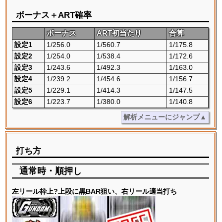
ボーナス＋ART確率
ボーナス
ART初当たり
合算
設定1
1/256.0
1/560.7
1/175.8
設定2
1/254.0
1/538.4
1/172.6
設定3
1/243.6
1/492.3
1/163.0
設定4
1/239.2
1/454.6
1/156.7
設定5
1/229.1
1/414.3
1/147.5
設定6
1/223.7
1/380.0
1/140.8
解析メニューにジャンプ▲
打ち方
通常時・順押し
左リール枠上?上段に黒BAR狙い、右リール適当打ち