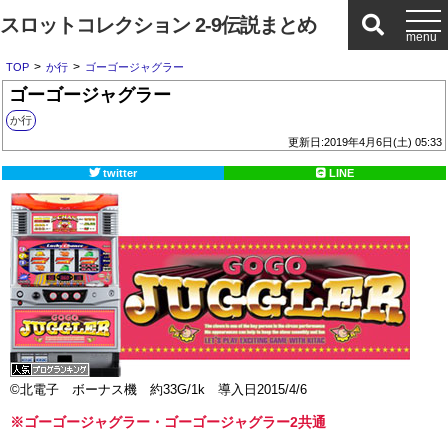
スロットコレクション 2-9伝説まとめ
>
>
TOP
か行
ゴーゴージャグラー
ゴーゴージャグラー
か行
更新日:2019年4月6日(土) 05:33
twitter
LINE
©北電子 ボーナス機 約33G/1k 導入日2015/4/6
※ゴーゴージャグラー・ゴーゴージャグラー2共通