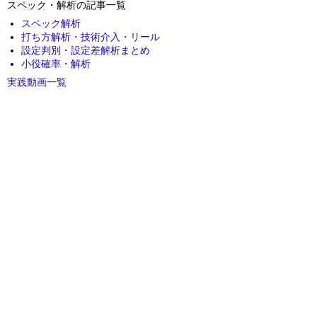
スペック・解析の記事一覧
スペック解析
打ち方解析・技術介入・リール
設定判別・設定差解析まとめ
小役確率・解析
実践動画一覧