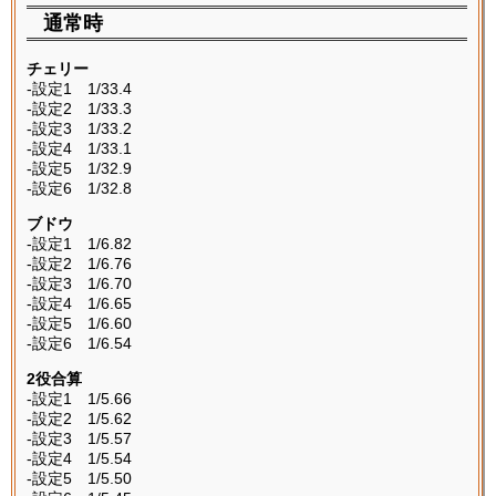
通常時
チェリー
-設定1 1/33.4
-設定2 1/33.3
-設定3 1/33.2
-設定4 1/33.1
-設定5 1/32.9
-設定6 1/32.8
ブドウ
-設定1 1/6.82
-設定2 1/6.76
-設定3 1/6.70
-設定4 1/6.65
-設定5 1/6.60
-設定6 1/6.54
2役合算
-設定1 1/5.66
-設定2 1/5.62
-設定3 1/5.57
-設定4 1/5.54
-設定5 1/5.50