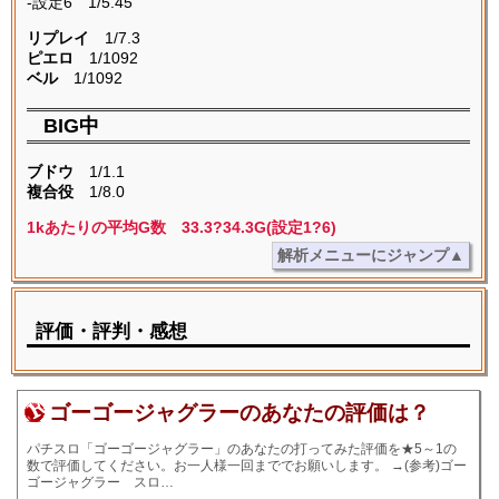
-設定6 1/5.45
リプレイ
1/7.3
ピエロ
1/1092
ベル
1/1092
BIG中
ブドウ
1/1.1
複合役
1/8.0
1kあたりの平均G数 33.3?34.3G(設定1?6)
解析メニューにジャンプ▲
評価・評判・感想
ゴーゴージャグラーのあなたの評価は？
パチスロ「ゴーゴージャグラー」のあなたの打ってみた評価を★5～1の
数で評価してください。お一人様一回まででお願いします。
→
(参考)ゴー
ゴージャグラー スロ…