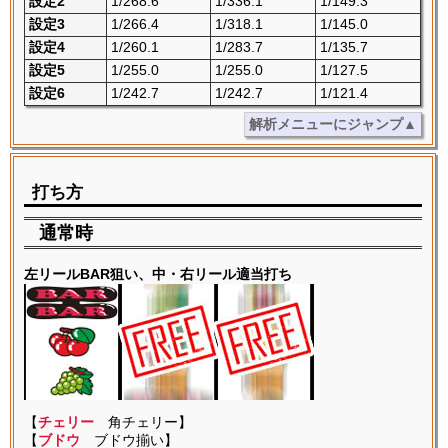
設定2
1/268.6
1/336.1
1/149.3
設定3
1/266.4
1/318.1
1/145.0
設定4
1/260.1
1/283.7
1/135.7
設定5
1/255.0
1/255.0
1/127.5
設定6
1/242.7
1/242.7
1/121.4
解析メニューにジャンプ▲
打ち方
通常時
左リールBAR狙い、中・右リール適当打ち
【
チェリー
角チェリー】
【
ブドウ
ブドウ揃い】