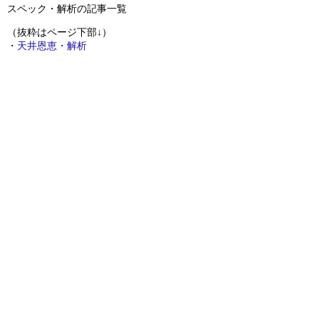
スペック・解析の記事一覧
（抜粋はページ下部↓）
・
天井恩恵・解析