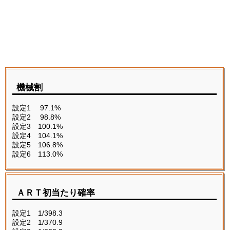
機械割
設定1 97.1%
設定2 98.8%
設定3 100.1%
設定4 104.1%
設定5 106.8%
設定6 113.0%
ＡＲＴ初当たり確率
設定1 1/398.3
設定2 1/370.9