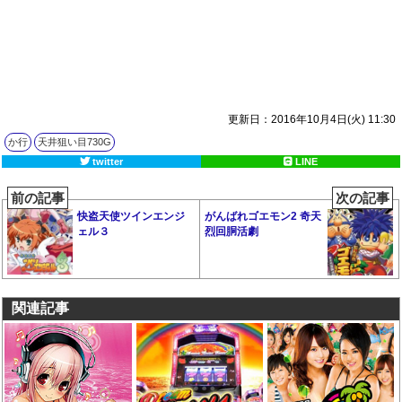
更新日：2016年10月4日(火) 11:30
か行
天井狙い目730G
twitter
LINE
前の記事
次の記事
快盗天使ツインエンジ
がんばれゴエモン2 奇天
ェル３
烈回胴活劇
関連記事