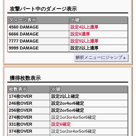
攻撃パート中のダメージ表示
ダメージ表示
示唆
4560 DAMAGE
設定4以上濃厚
6666 DAMAGE
設定6濃厚
7777 DAMAGE
設定5以上濃厚
9999 DAMAGE
設定2以上濃厚
解析メニューにジャンプ▲
獲得枚数表示
枚数表示
示唆
174枚OVER
設定2以上確定
246枚OVER
設定2or4or6確定
256枚OVER
設定2or5or6確定
274枚OVER
設定1or3or4or5or6確定
331枚OVER
設定6確定
374枚OVER
設定1or2or4or5or6確定