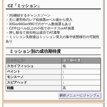
CZ「ミッション」
・3G継続するチャンスゾーン
・主に通常時のレア役抽選orベル連から突入
・33Gor66Gor99Gでのゲーム数抽選もあり
・CZ中はベル以上の小役でボーナスorAT抽選
・押し順当て発生時は成功でAT濃厚
・ミッション失敗後はミッション突入の集中状態移行の可能性
あり
ミッション別の成功期待度
ミッション
成功期待度
スカイフィッシュ
低
ペイント
↓
モンスーノ
↓
スピアヘッド
↓
戦艦
高
解析メニューにジャンプ▲