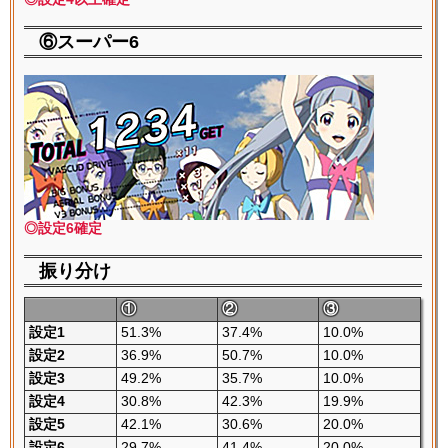
⑥スーパー6
◎設定6確定
振り分け
①
②
③
設定1
51.3%
37.4%
10.0%
設定2
36.9%
50.7%
10.0%
設定3
49.2%
35.7%
10.0%
設定4
30.8%
42.3%
19.9%
設定5
42.1%
30.6%
20.0%
設定6
29.7%
41.4%
20.0%