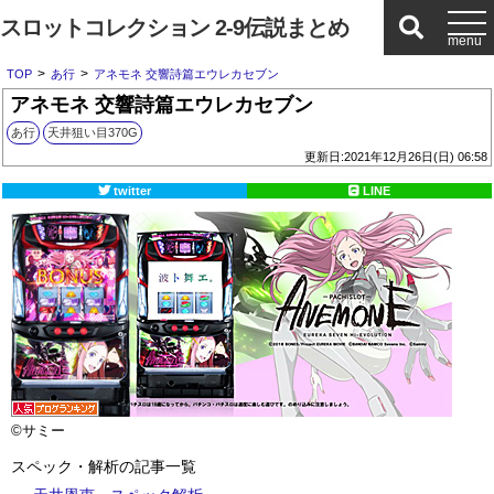
スロットコレクション 2-9伝説まとめ
>
>
TOP
あ行
アネモネ 交響詩篇エウレカセブン
アネモネ 交響詩篇エウレカセブン
あ行
天井狙い目370G
更新日:2021年12月26日(日) 06:58
twitter
LINE
©サミー
スペック・解析の記事一覧