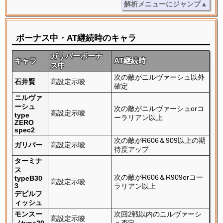
解析メニューにジャンプ▲
ボーナス中・AT継続時のキャラ
ガリバーボーナ
キャラ
AT継続時
ス中
次の敵がニルヴァーシュ以外
石井賢
高設定示唆
確定
ニルヴァ
ーシュ
次の敵がニルヴァーシュorコ
高設定示唆
type
ーラリアン以上
ZERO
spec2
次の敵がR606＆909以上の期
ガリバー
高設定示唆
待度アップ
ターミナ
ス
次の敵がR606＆R909orコー
typeB30
高設定示唆
3
ラリアン以上
デビルフ
ィッシュ
モンスー
次回2戦以内のニルヴァーシ
高設定示唆