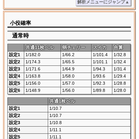
解析メニューにジャンプ▲
小役確率
通常時
共通11枚ベル
弱チェリー
スイカ
合算
設定1
1/182.0
1/66.2
1/101.4
1/32.8
設定2
1/174.3
1/65.5
1/101.1
1/32.4
設定3
1/171.6
1/64.9
1/94.3
1/31.4
設定4
1/163.8
1/58.0
1/93.6
1/29.4
設定5
1/156.0
1/57.0
1/92.3
1/28.8
設定6
1/148.9
1/56.0
1/89.8
1/28.0
共通1枚ベル
設定1
1/10.7
設定2
1/10.7
設定3
1/10.8
設定4
1/11.1
設定5
1/11.1