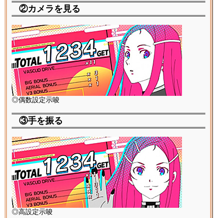
②カメラを見る
◎偶数設定示唆
③手を振る
◎高設定示唆