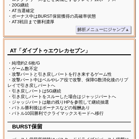
・20G継続
・AT当選確定
・ボーナス中はBURST保留獲得の高確率状態
・AT3戦目まで勝利濃厚
解析メニューにジャンプ▲
AT「ダイブトゥエウレカセブン」
・純増約2.6枚/G
・ゲーム数不定
・攻撃パートと引き戻しパートを行き来するゲーム性
・攻撃パート中はベルやレア役で攻撃、保障G数消化後のリプ
レイで引き戻しパートへ
・引き戻しパートは5G継続
・引き戻しパートをスルーした場合はジャッジパートへ
・ジャッジパートは敵の残りHPを参照して継続抽選
・バトル勝利後はボーナスなどの報酬あり
・バトル10回勝利でクライマックスモードへ移行
BURST保留