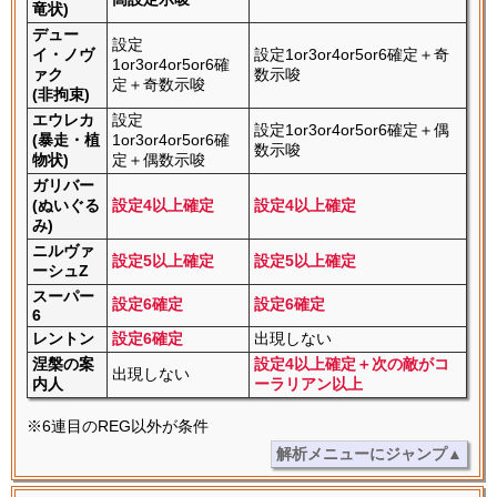
竜状)
デュー
設定
イ・ノヴ
設定1or3or4or5or6確定＋奇
1or3or4or5or6確
ァク
数示唆
定＋奇数示唆
(非拘束)
エウレカ
設定
設定1or3or4or5or6確定＋偶
(暴走・植
1or3or4or5or6確
数示唆
物状)
定＋偶数示唆
ガリバー
(ぬいぐる
設定4以上確定
設定4以上確定
み)
ニルヴァ
設定5以上確定
設定5以上確定
ーシュZ
スーパー
設定6確定
設定6確定
6
レントン
設定6確定
出現しない
涅槃の案
設定4以上確定＋次の敵がコ
出現しない
内人
ーラリアン以上
※6連目のREG以外が条件
解析メニューにジャンプ▲