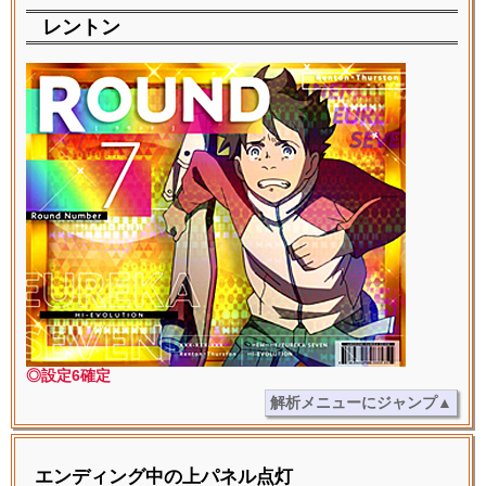
レントン
◎設定6確定
解析メニューにジャンプ▲
エンディング中の上パネル点灯