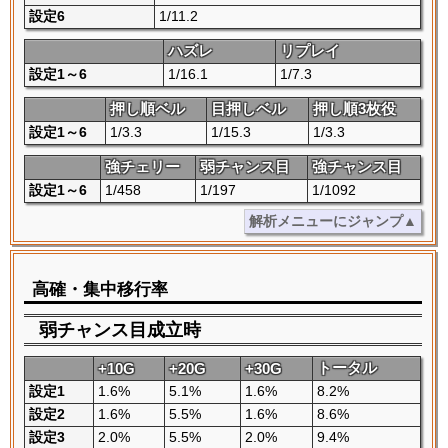
設定6
1/11.2
ハズレ
リプレイ
設定1～6
1/16.1
1/7.3
押し順ベル
目押しベル
押し順3枚役
設定1～6
1/3.3
1/15.3
1/3.3
強チェリー
弱チャンス目
強チャンス目
設定1～6
1/458
1/197
1/1092
解析メニューにジャンプ▲
高確・集中移行率
弱チャンス目成立時
トータル
+10G
+20G
+30G
設定1
1.6%
5.1%
1.6%
8.2%
設定2
1.6%
5.5%
1.6%
8.6%
設定3
2.0%
5.5%
2.0%
9.4%