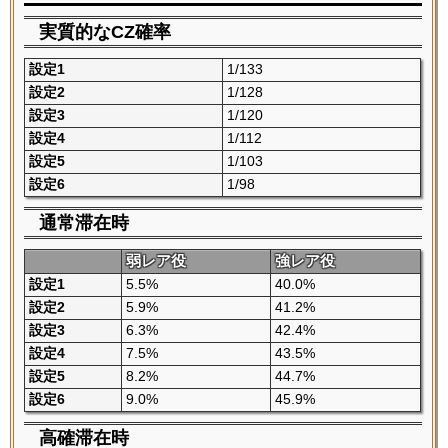
実質的なCZ確率
設定1
1/133
設定2
1/128
設定3
1/120
設定4
1/112
設定5
1/103
設定6
1/98
通常滞在時
弱レア役
強レア役
設定1
5.5%
40.0%
設定2
5.9%
41.2%
設定3
6.3%
42.4%
設定4
7.5%
43.5%
設定5
8.2%
44.7%
設定6
9.0%
45.9%
高確滞在時