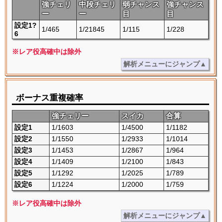
強チェリ
中段チェリ
弱チャンス
強チャンス
ー
ー
目
目
設定1?
1/465
1/21845
1/115
1/228
6
※レア役高確中は除外
解析メニューにジャンプ▲
ボーナス重複確率
強チェリー
スイカ
合算
設定1
1/1603
1/4500
1/1182
設定2
1/1550
1/2933
1/1014
設定3
1/1453
1/2867
1/964
設定4
1/1409
1/2100
1/843
設定5
1/1292
1/2025
1/789
設定6
1/1224
1/2000
1/759
※レア役高確中は除外
解析メニューにジャンプ▲