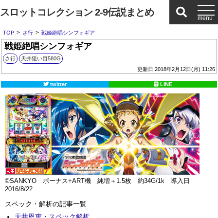
スロットコレクション 2-9伝説まとめ
>
>
TOP
さ行
戦姫絶唱シンフォギア
戦姫絶唱シンフォギア
さ行
天井狙い目580G
更新日:2018年2月12日(月) 11:26
twitter
LINE
©SANKYO ボーナス+ART機 純増＋1.5枚 約34G/1k 導入日
2016/8/22
スペック・解析の記事一覧
天井恩恵・スペック解析