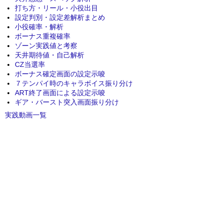
打ち方・リール・小役出目
設定判別・設定差解析まとめ
小役確率・解析
ボーナス重複確率
ゾーン実践値と考察
天井期待値・自己解析
CZ当選率
ボーナス確定画面の設定示唆
７テンパイ時のキャラボイス振り分け
ART終了画面による設定示唆
ギア・バースト突入画面振り分け
実践動画一覧