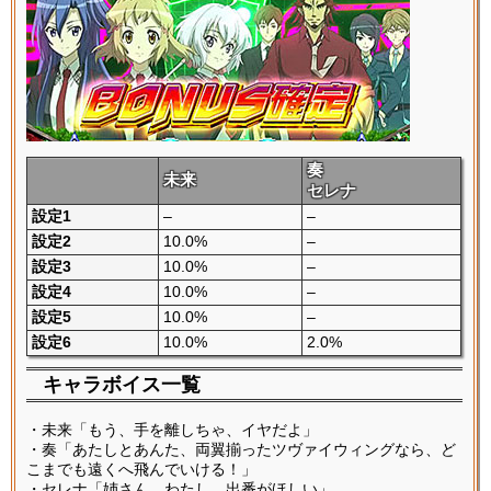
奏
未来
セレナ
設定1
–
–
設定2
10.0%
–
設定3
10.0%
–
設定4
10.0%
–
設定5
10.0%
–
設定6
10.0%
2.0%
キャラボイス一覧
・未来「もう、手を離しちゃ、イヤだよ」
・奏「あたしとあんた、両翼揃ったツヴァイウィングなら、ど
こまでも遠くへ飛んでいける！」
・セレナ「姉さん…わたし…出番がほしい」