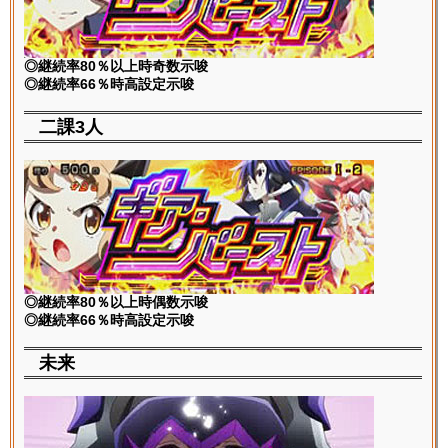
◎継続率80％以上時奇数示唆
◎継続率66％時高設定示唆
二課3人
◎継続率80％以上時偶数示唆
◎継続率66％時高設定示唆
未来