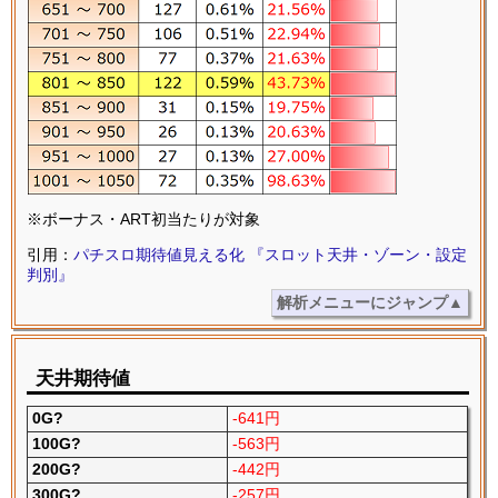
※ボーナス・ART初当たりが対象
引用：
パチスロ期待値見える化 『スロット天井・ゾーン・設定
判別』
解析メニューにジャンプ▲
天井期待値
0G?
-641円
100G?
-563円
200G?
-442円
300G?
-257円