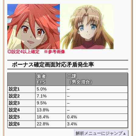
◎設定4以上確定 ※参考画像
ボーナス確定画面対応矛盾発生率
二課
装者
（男女混合）
F.I.S
設定1
5.0%
–
設定2
7.1%
–
設定3
9.5%
–
設定4
13.8%
–
設定5
18.4%
0.4%
設定6
22.8%
3.4%
解析メニューにジャンプ▲