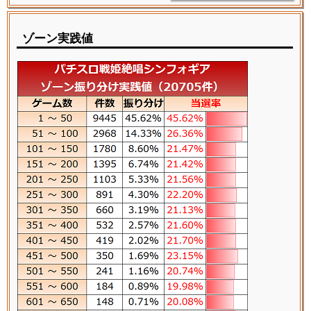
ゾーン実践値