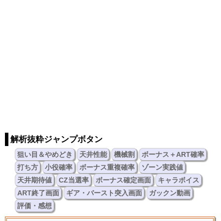
解析抜粋ジャンプボタン
狙い目＆やめどき
天井性能
機械割
ボーナス＋ART確率
打ち方
小役確率
ボーナス重複確率
ゾーン実践値
天井期待値
CZ当選率
ボーナス確定画面
キャラボイス
ART終了画面
ギア・バースト突入画面
ガックン動画
評価・感想