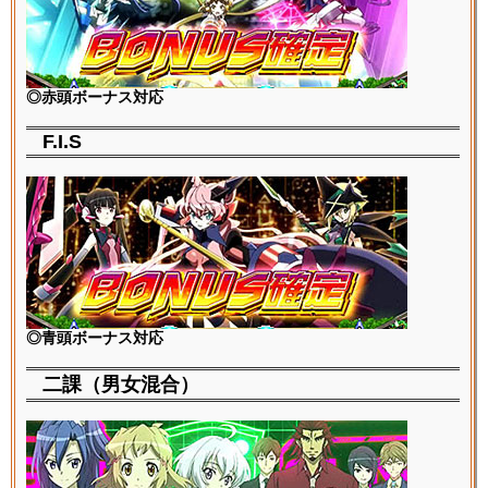
◎赤頭ボーナス対応
F.I.S
◎青頭ボーナス対応
二課（男女混合）