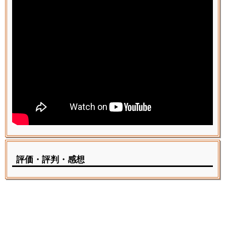
評価・評判・感想