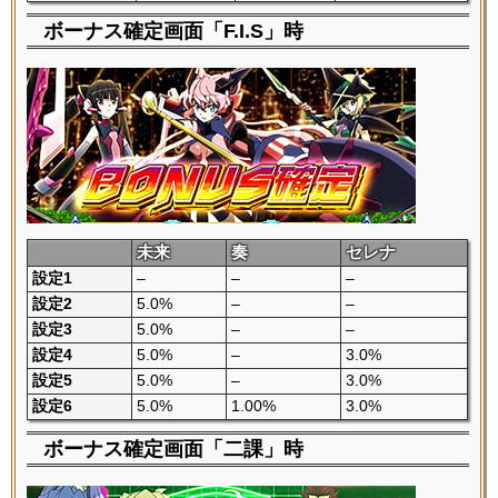
ボーナス確定画面「F.I.S」時
未来
奏
セレナ
設定1
–
–
–
設定2
5.0%
–
–
設定3
5.0%
–
–
設定4
5.0%
–
3.0%
設定5
5.0%
–
3.0%
設定6
5.0%
1.00%
3.0%
ボーナス確定画面「二課」時