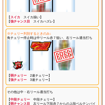
【
スイカ
スイカ揃い】
【
強チャンス目
スイカハズレ】
※チェリー判別するときのみ↓
角チェリー停止時は中リール赤７狙い、右リール適当打ち
【
弱チェリー
2連チェリー】
【
強チェリー
3連チェリー】
その他は中・右リール適当打ち
【
中段チェリー
中段チェリー】
【
弱チャンス目
左リール下段赤７からの上段ベルテンパイ