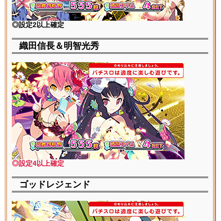
◎設定2以上確定
織田信長＆明智光秀
◎設定4以上確定
ゴッドレジェンド