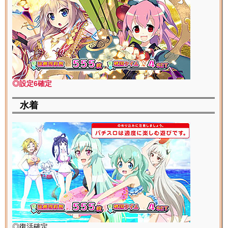
◎設定6確定
水着
◎復活確定