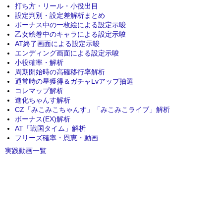
打ち方・リール・小役出目
設定判別・設定差解析まとめ
ボーナス中の一枚絵による設定示唆
乙女絵巻中のキャラによる設定示唆
AT終了画面による設定示唆
エンディング画面による設定示唆
小役確率・解析
周期開始時の高確移行率解析
通常時の星獲得＆ガチャLvアップ抽選
コレマップ解析
進化ちゃんす解析
CZ「みこみこちゃんす」「みこみこライブ」解析
ボーナス(EX)解析
AT「戦国タイム」解析
フリーズ確率・恩恵・動画
実践動画一覧