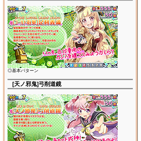
◎基本パターン
[天ノ邪鬼]弓削道鏡