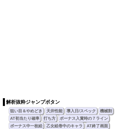
解析抜粋ジャンプボタン
狙い目＆やめどき
天井性能
導入日/スペック
機械割
AT初当たり確率
打ち方
ボーナス入賞時の７ライン
ボーナス中一枚絵
乙女絵巻中のキャラ
AT終了画面