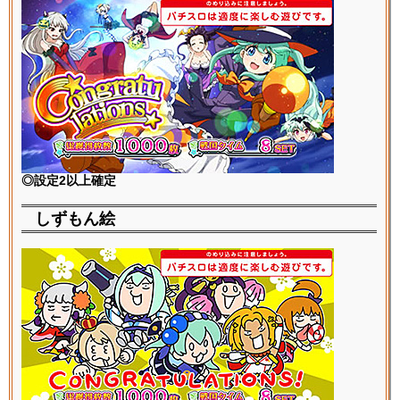
◎設定2以上確定
しずもん絵