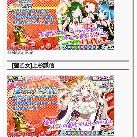
◎高設定示唆
[聖乙女]上杉謙信