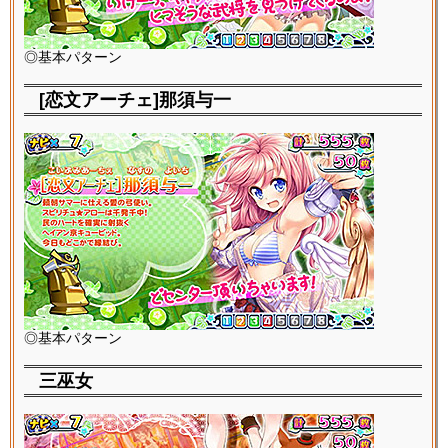
◎基本パターン
[恋文アーチェ]那須与一
◎基本パターン
三巫女