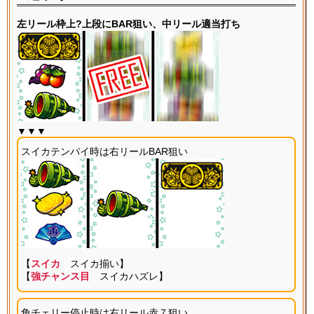
左リール枠上?上段にBAR狙い、中リール適当打ち
▼▼▼
スイカテンパイ時は右リールBAR狙い
【
スイカ
スイカ揃い】
【
強チャンス目
スイカハズレ】
角チェリー停止時は右リール赤７狙い