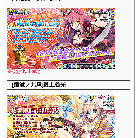
◎設定4以上確定
[殲滅ノ九尾]最上義光