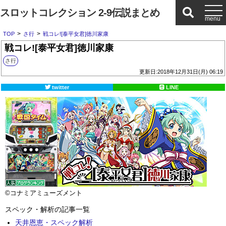
スロットコレクション 2-9伝説まとめ
>
>
TOP
さ行
戦コレ![泰平女君]徳川家康
戦コレ![泰平女君]徳川家康
さ行
更新日:2018年12月31日(月) 06:19
twitter
LINE
©コナミアミューズメント
スペック・解析の記事一覧
天井恩恵・スペック解析