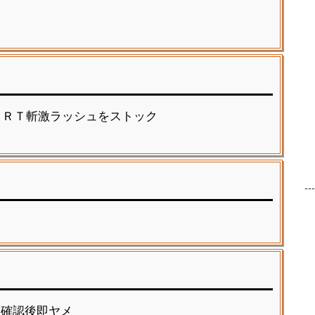
でＡＲＴ斬激ラッシュをストック
--
を確認後即ヤメ