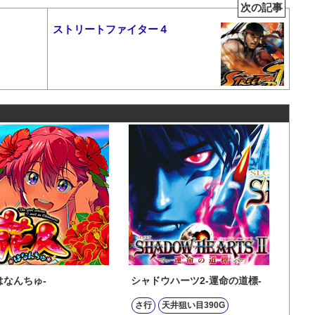
次の記事
ストリートファイター４
はなんちゅ-
シャドウハーツ2-運命の道標-
さ行
天井狙い目390G