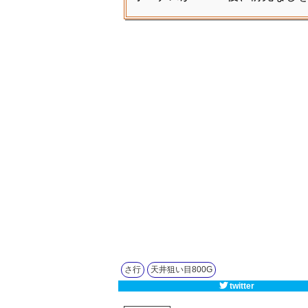
さ行
天井狙い目800G
twitter