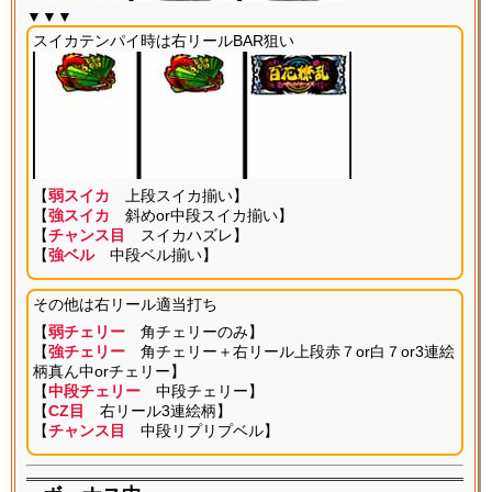
▼▼▼
スイカテンパイ時は右リールBAR狙い
【
弱スイカ
上段スイカ揃い】
【
強スイカ
斜めor中段スイカ揃い】
【
チャンス目
スイカハズレ】
【
強ベル
中段ベル揃い】
その他は右リール適当打ち
【
弱チェリー
角チェリーのみ】
【
強チェリー
角チェリー＋右リール上段赤７or白７or3連絵
柄真ん中orチェリー】
【
中段チェリー
中段チェリー】
【
CZ目
右リール3連絵柄】
【
チャンス目
中段リプリプベル】