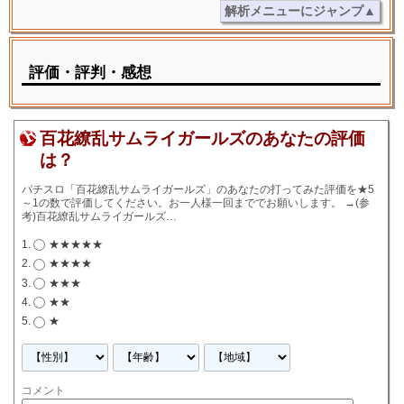
解析メニューにジャンプ▲
評価・評判・感想
百花繚乱サムライガールズのあなたの評価
は？
パチスロ「百花繚乱サムライガールズ」のあなたの打ってみた評価を★5
～1の数で評価してください。お一人様一回まででお願いします。
→
(参
考)百花繚乱サムライガールズ…
★★★★★
★★★★
★★★
★★
★
コメント