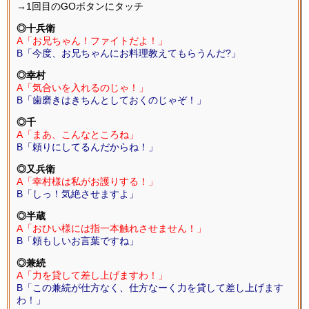
→1回目のGOボタンにタッチ
◎十兵衛
A「お兄ちゃん！ファイトだよ！」
B「今度、お兄ちゃんにお料理教えてもらうんだ?」
◎幸村
A「気合いを入れるのじゃ！」
B「歯磨きはきちんとしておくのじゃぞ！」
◎千
A「まあ、こんなところね」
B「頼りにしてるんだからね！」
◎又兵衛
A「幸村様は私がお護りする！」
B「しっ！気絶させますよ」
◎半蔵
A「おひい様には指一本触れさせません！」
B「頼もしいお言葉ですね」
◎兼続
A「力を貸して差し上げますわ！」
B「この兼続が仕方なく、仕方なーく力を貸して差し上げます
わ！」