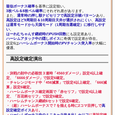
疑似ボーナス確率
を基準に設定狙い。
3枚ベル＆8枚ベル確率
にそれぞれ差があります。
また、
通常時の押し順ナビセリフで高設定示唆パターン
あり。
高設定ほど9周期目＆10周期目天井が選択されにくい
、
高設定
は通常モードから天国モード（1周期当選確定）に移行しやす
い
。
はーれむちゃんす継続時のPUSH回数
にも設定差あり。
ハーレムアタック中の隠しボイス
に奇偶で設定差が存在。
設定6は
ハーレムボーナス開始時のPVチャンス突入率
が大幅に
優遇。
高設定確定演出
・決戦の刻中の必殺技３連時「4560ダメージ」設定4以上確
定、「6666ダメージ」で設定6確定。
・チャレンジモード中「456減算」で設定4以上確定、「666減
算」設定6確定。
・ハーレムボーナス確定画面で「赤セリフ」で設定4以上確
定、「百花柄セリフ」で設定6確定。
・ハーレムチャンス継続6セットで設定6確定。
・（超）ハーレムボーナスで７を揃える時に2コマ目押しで
高
設定確定ボイス
あり。
・
ハーレムボーナス中のミニキャラ吹き出しセリフ
に高設定確