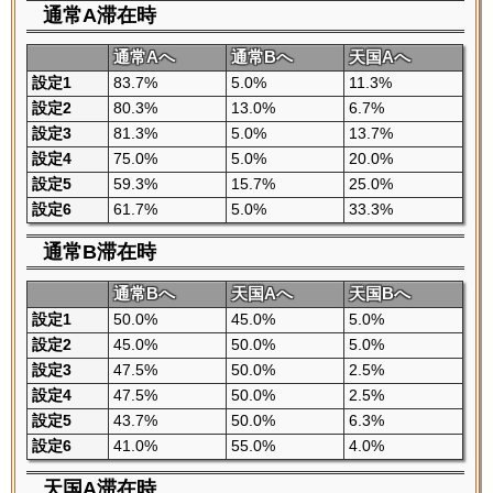
通常A滞在時
通常Aへ
通常Bへ
天国Aへ
設定1
83.7%
5.0%
11.3%
設定2
80.3%
13.0%
6.7%
設定3
81.3%
5.0%
13.7%
設定4
75.0%
5.0%
20.0%
設定5
59.3%
15.7%
25.0%
設定6
61.7%
5.0%
33.3%
通常B滞在時
通常Bへ
天国Aへ
天国Bへ
設定1
50.0%
45.0%
5.0%
設定2
45.0%
50.0%
5.0%
設定3
47.5%
50.0%
2.5%
設定4
47.5%
50.0%
2.5%
設定5
43.7%
50.0%
6.3%
設定6
41.0%
55.0%
4.0%
天国A滞在時