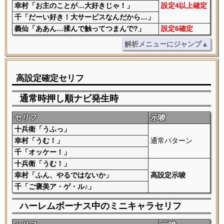
幸村「お主のことが…大好きじゃ！」
設定4以上確定
千「だーい好き！大サービスなんだから…」
義仙「ああん…揉んで触ってつまんで?」
設定6確定
解析メニューにジャンプ▲
高設定確定セリフ
通常時押し順ナビ発生時
セリフ
示唆
十兵衛「うふっ」
幸村「うむ！」
通常パターン
千「オッケー！」
十兵衛「うむ！」
幸村「ふん、やるではないか」
高設定示唆
千「ご褒美ア・ゲ・ル♪」
ハーレムボーナス中のミニキャラセリフ