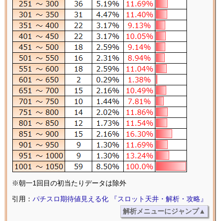
※朝一1回目の初当たりデータは除外
引用：
パチスロ期待値見える化 『スロット天井・解析・攻略』
解析メニューにジャンプ▲