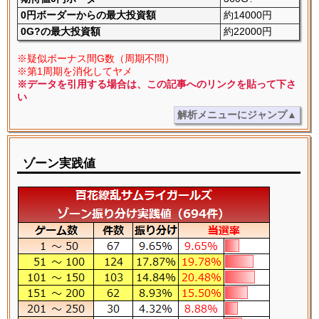
0円ボーダーからの最大投資額
約14000円
0G?の最大投資額
約22000円
※疑似ボーナス間G数（周期不問）
※第1周期を消化してヤメ
※データを引用する場合は、この記事へのリンクを貼って下さ
い
解析メニューにジャンプ▲
ゾーン実践値