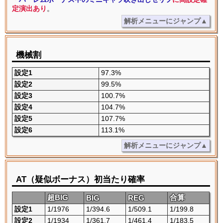
定演出あり
。
解析メニューにジャンプ▲
機械割
設定1
97.3%
設定2
99.5%
設定3
100.7%
設定4
104.7%
設定5
107.7%
設定6
113.1%
解析メニューにジャンプ▲
AT（疑似ボーナス）初当たり確率
超BIG
合算
BIG
REG
設定1
1/1976
1/394.6
1/509.1
1/199.8
設定2
1/1934
1/361.7
1/461.4
1/183.5