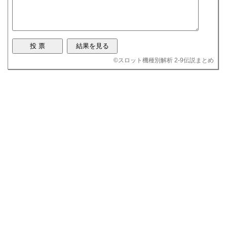
©
スロット機種別解析 2-9伝説まとめ