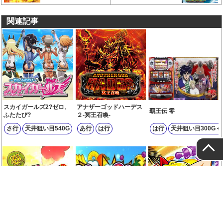
関連記事
スカイガールズ2?ゼロ、
アナザーゴッドハーデス
覇王伝 零
ふたたび?
２-冥王召喚-
さ行
天井狙い目540G
あ行
は行
は行
天井狙い目300G＋