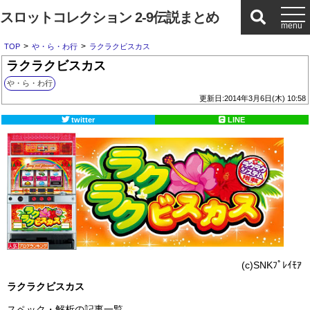
スロットコレクション 2-9伝説まとめ
>
>
TOP
や・ら・わ行
ラクラクビスカス
ラクラクビスカス
や・ら・わ行
更新日:2014年3月6日(木) 10:58
twitter
LINE
(c)SNKﾌﾟﾚｲﾓｱ
ラクラクビスカス
スペック・解析の記事一覧