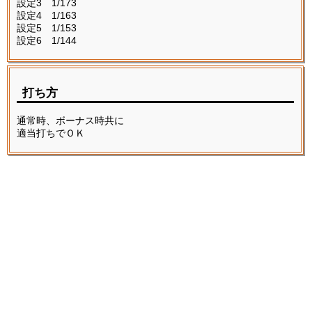
設定3 1/173
設定4 1/163
設定5 1/153
設定6 1/144
打ち方
通常時、ボーナス時共に
適当打ちでＯＫ