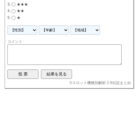
★★★
★★
★
コメント
©
スロット機種別解析 2-9伝説まとめ