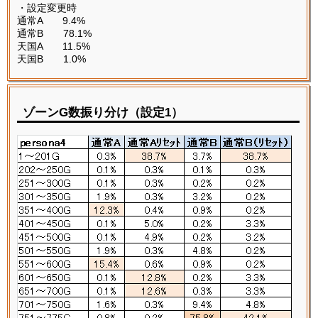
・設定変更時
通常A 9.4%
通常B 78.1%
天国A 11.5%
天国B 1.0%
ゾーンG数振り分け（設定1）