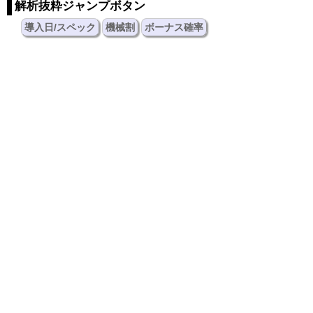
解析抜粋ジャンプボタン
導入日/スペック
機械割
ボーナス確率