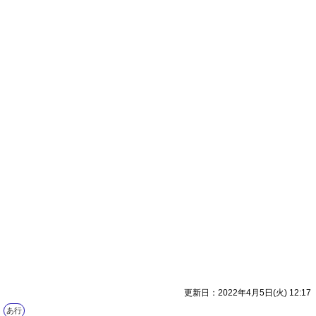
更新日：2022年4月5日(火) 12:17
あ行