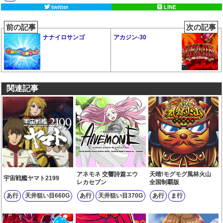
twitter
LINE
前の記事
次の記事
ナナイロサンゴ
アカジン-30
関連記事
アネモネ 交響詩篇エウ
天晴!モグモグ風林火山
宇宙戦艦ヤマト2199
レカセブン
全国制覇版
あ行
天井狙い目660G
あ行
天井狙い目370G
あ行
ま行