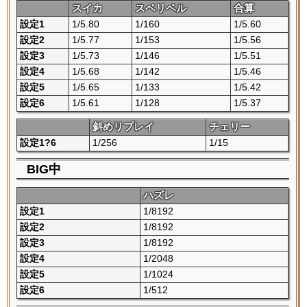
スイカ
スベリベル
合算
設定1
1/5.80
1/160
1/5.60
設定2
1/5.77
1/153
1/5.56
設定3
1/5.73
1/146
1/5.51
設定4
1/5.68
1/142
1/5.46
設定5
1/5.65
1/133
1/5.42
設定6
1/5.61
1/128
1/5.37
斜めリプレイ
チェリー
設定1?6
1/256
1/15
BIG中
ハズレ
設定1
1/8192
設定2
1/8192
設定3
1/8192
設定4
1/2048
設定5
1/1024
設定6
1/512