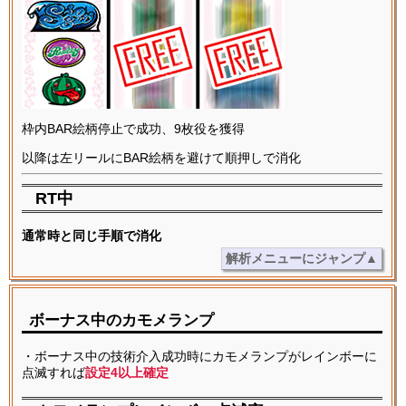
枠内BAR絵柄停止で成功、9枚役を獲得
以降は左リールにBAR絵柄を避けて順押しで消化
RT中
通常時と同じ手順で消化
解析メニューにジャンプ▲
ボーナス中のカモメランプ
・ボーナス中の技術介入成功時にカモメランプがレインボーに
点滅すれば
設定4以上確定