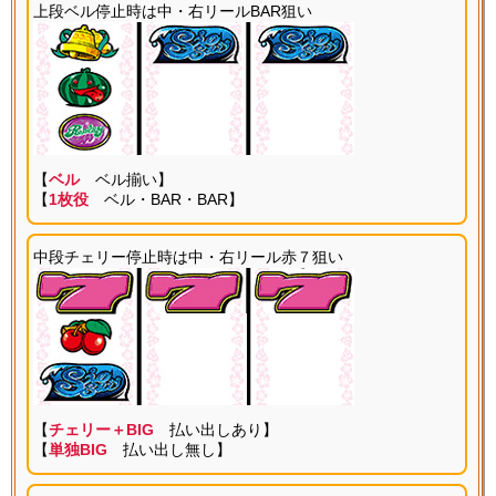
上段ベル停止時は中・右リールBAR狙い
【
ベル
ベル揃い】
【
1枚役
ベル・BAR・BAR】
中段チェリー停止時は中・右リール赤７狙い
【
チェリー＋BIG
払い出しあり】
【
単独BIG
払い出し無し】