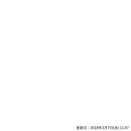
更新日：2018年3月7日(水) 11:47