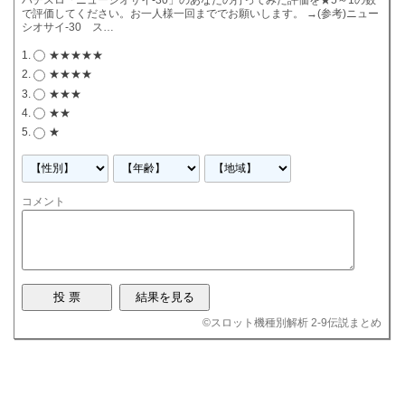
パチスロ「ニューシオサイ-30」のあなたの打ってみた評価を★5～1の数
で評価してください。お一人様一回まででお願いします。
→
(参考)ニュー
シオサイ-30 ス…
★★★★★
★★★★
★★★
★★
★
コメント
©
スロット機種別解析 2-9伝説まとめ