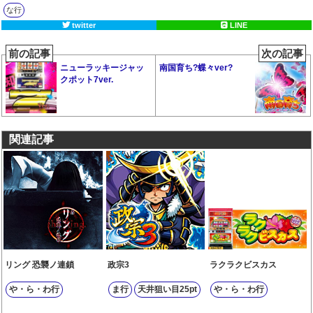
な行
twitter
LINE
前の記事
次の記事
ニューラッキージャッ
南国育ち?蝶々ver?
クポット7ver.
関連記事
リング 恐襲ノ連鎖
政宗3
ラクラクビスカス
や・ら・わ行
ま行
天井狙い目25pt
や・ら・わ行