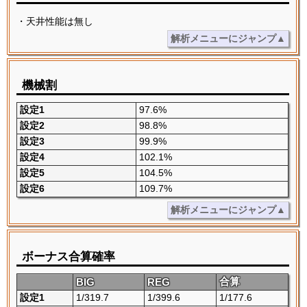
・天井性能は無し
解析メニューにジャンプ▲
機械割
設定1
97.6%
設定2
98.8%
設定3
99.9%
設定4
102.1%
設定5
104.5%
設定6
109.7%
解析メニューにジャンプ▲
ボーナス合算確率
合算
BIG
REG
設定1
1/319.7
1/399.6
1/177.6