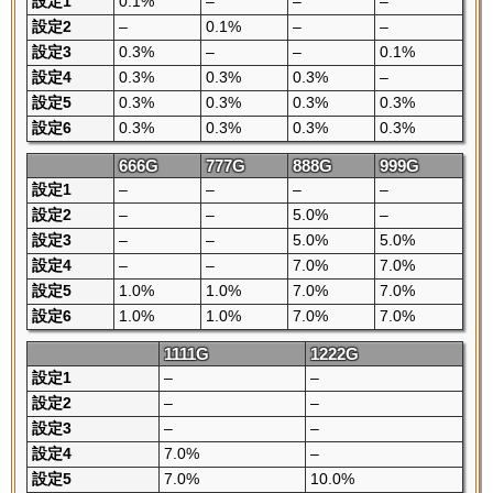
設定1
0.1%
–
–
–
設定2
–
0.1%
–
–
設定3
0.3%
–
–
0.1%
設定4
0.3%
0.3%
0.3%
–
設定5
0.3%
0.3%
0.3%
0.3%
設定6
0.3%
0.3%
0.3%
0.3%
666G
777G
888G
999G
設定1
–
–
–
–
設定2
–
–
5.0%
–
設定3
–
–
5.0%
5.0%
設定4
–
–
7.0%
7.0%
設定5
1.0%
1.0%
7.0%
7.0%
設定6
1.0%
1.0%
7.0%
7.0%
1111G
1222G
設定1
–
–
設定2
–
–
設定3
–
–
設定4
7.0%
–
設定5
7.0%
10.0%