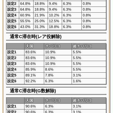
設定2
64.8%
18.8%
9.4%
6.3%
0.8%
設定3
64.8%
18.8%
9.4%
6.3%
0.8%
設定4
60.9%
21.9%
10.2%
6.3%
0.8%
設定5
55.5%
25.0%
12.5%
6.3%
0.8%
設定6
43.0%
31.3%
18.8%
6.3%
0.8%
通常C滞在時(レア役解除)
天国
チバリヨ
超チバリヨ
設定1
83.6%
10.9%
5.5%
設定2
83.6%
10.9%
5.5%
設定3
83.6%
10.9%
5.5%
設定4
85.9%
8.6%
5.5%
設定5
89.1%
7.8%
3.1%
設定6
92.2%
6.3%
1.6%
通常C滞在時(G数解除)
天国
チバリヨ
超チバリヨ
設定1
90.6%
6.3%
3.1%
設定2
90.6%
6.3%
3.1%