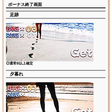
ボーナス終了画面
足跡
◎通常B以上確定
夕暮れ