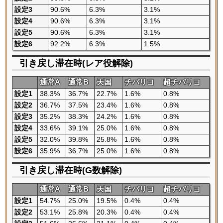
設定3
90.6%
6.3%
3.1%
設定4
90.6%
6.3%
3.1%
設定5
90.6%
6.3%
3.1%
設定6
92.2%
6.3%
1.5%
引き戻し滞在時(レア役解除)
通常A
通常B
天国
チバリヨ
超チバリヨ
設定1
38.3%
36.7%
22.7%
1.6%
0.8%
設定2
36.7%
37.5%
23.4%
1.6%
0.8%
設定3
35.2%
38.3%
24.2%
1.6%
0.8%
設定4
33.6%
39.1%
25.0%
1.6%
0.8%
設定5
32.0%
39.8%
25.8%
1.6%
0.8%
設定6
35.9%
36.7%
25.0%
1.6%
0.8%
引き戻し滞在時(G数解除)
通常A
通常B
天国
チバリヨ
超チバリヨ
設定1
54.7%
25.0%
19.5%
0.4%
0.4%
設定2
53.1%
25.8%
20.3%
0.4%
0.4%