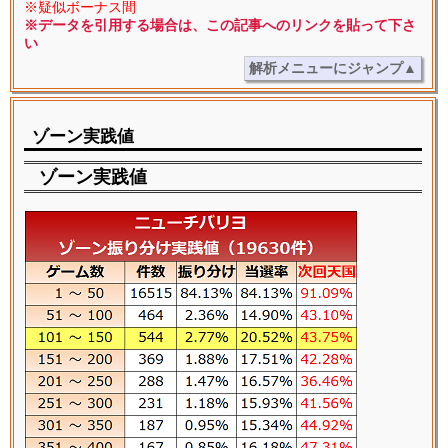
※疑似ボーナス間
※データを引用する場合は、この記事へのリンクを貼って下さ
い
解析メニューにジャンプ▲
ゾーン実践値
ゾーン実践値