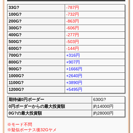
33G?
-787円
100G?
-732円
200G?
-863円
300G?
-606円
400G?
-277円
500G?
-503円
600G?
-144円
700G?
+316円
800G?
+907円
900G?
+1666円
1000G?
+2640円
1100G?
+3890円
1200G?
+5495円
期待値0円ボーダー
630G?
0円ボーダーからの最大投資額
約14000円
0G?の最大投資額
約28000円
※モード不問
※疑似ボーナス後32Gヤメ