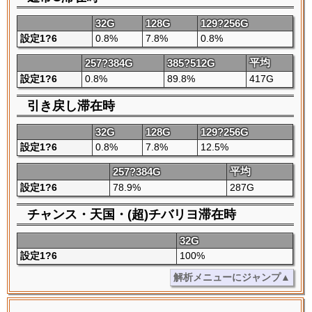
32G
128G
129?256G
設定1?6
0.8%
7.8%
0.8%
平均
257?384G
385?512G
設定1?6
0.8%
89.8%
417G
引き戻し滞在時
32G
128G
129?256G
設定1?6
0.8%
7.8%
12.5%
平均
257?384G
設定1?6
78.9%
287G
チャンス・天国・(超)チバリヨ滞在時
32G
設定1?6
100%
解析メニューにジャンプ▲