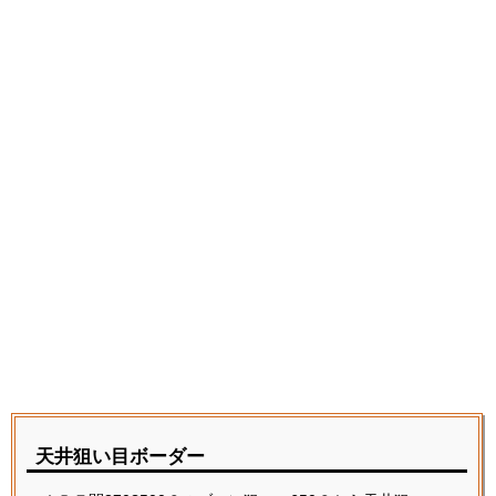
天井狙い目ボーダー