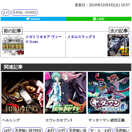
更新日：2016年10月4日(火) 10:57
ま行
天井狙い目650G
twitter
LINE
前の記事
次の記事
メガミリオネア ヴィー
メタルスラッグ３
ナスver.
関連記事
ヘルシング
エウレカセブン3
ヤッターマン 絶対正義
は行
天井狙い目760G
あ行
か行
天井狙い目290G
や・ら・わ行
天井狙い目