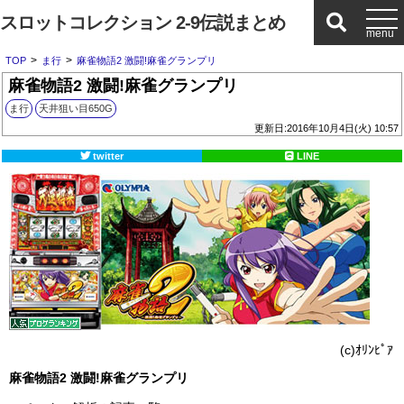
スロットコレクション 2-9伝説まとめ
>
>
TOP
ま行
麻雀物語2 激闘!麻雀グランプリ
麻雀物語2 激闘!麻雀グランプリ
ま行
天井狙い目650G
更新日:2016年10月4日(火) 10:57
twitter
LINE
(c)ｵﾘﾝﾋﾟｱ
麻雀物語2 激闘!麻雀グランプリ