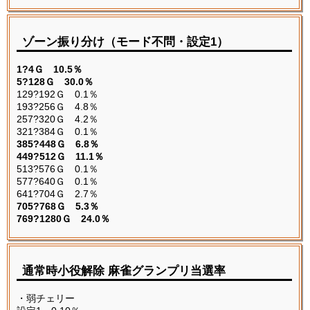
ゾーン振り分け（モード不問・設定1）
1?4Ｇ 10.5％
5?128Ｇ 30.0％
129?192Ｇ 0.1％
193?256Ｇ 4.8％
257?320Ｇ 4.2％
321?384Ｇ 0.1％
385?448Ｇ 6.8％
449?512Ｇ 11.1％
513?576Ｇ 0.1％
577?640Ｇ 0.1％
641?704Ｇ 2.7％
705?768Ｇ 5.3％
769?1280Ｇ 24.0％
通常時小役解除 麻雀グランプリ当選率
・弱チェリー