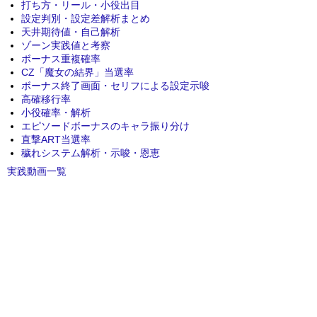
打ち方・リール・小役出目
設定判別・設定差解析まとめ
天井期待値・自己解析
ゾーン実践値と考察
ボーナス重複確率
CZ「魔女の結界」当選率
ボーナス終了画面・セリフによる設定示唆
高確移行率
小役確率・解析
エピソードボーナスのキャラ振り分け
直撃ART当選率
穢れシステム解析・示唆・恩恵
実践動画一覧