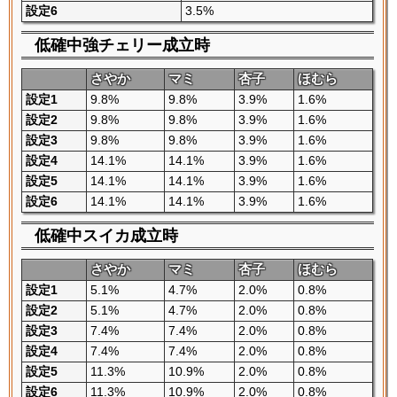
設定6
3.5%
低確中強チェリー成立時
さやか
マミ
杏子
ほむら
設定1
9.8%
9.8%
3.9%
1.6%
設定2
9.8%
9.8%
3.9%
1.6%
設定3
9.8%
9.8%
3.9%
1.6%
設定4
14.1%
14.1%
3.9%
1.6%
設定5
14.1%
14.1%
3.9%
1.6%
設定6
14.1%
14.1%
3.9%
1.6%
低確中スイカ成立時
さやか
マミ
杏子
ほむら
設定1
5.1%
4.7%
2.0%
0.8%
設定2
5.1%
4.7%
2.0%
0.8%
設定3
7.4%
7.4%
2.0%
0.8%
設定4
7.4%
7.4%
2.0%
0.8%
設定5
11.3%
10.9%
2.0%
0.8%
設定6
11.3%
10.9%
2.0%
0.8%