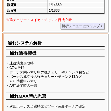
設定5
1/14389
設定6
1/1833
※強チェリー・スイカ・チャンス目成立時
解析メニューにジャンプ▲
穢れシステム解析
穢れ獲得契機
・連続演出失敗時
・CZ失敗時
・ボーナス間ハマリ中の強チェリーやチャンス目など
・ボーナス成立後の強チェリーやチャンス目など
・ART準備中ハマリ
・ART終了時の一部
穢れMAX時の恩恵
・次回ボーナス当選時エピソードor裏ボーナス確定