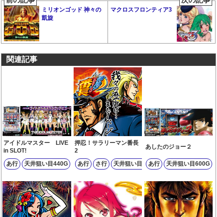
ミリオンゴッド 神々の
マクロスフロンティア3
凱旋
関連記事
アイドルマスター LIVE
押忍！サラリーマン番長
あしたのジョー２
in SLOT!
2
あ行
天井狙い目440G
あ行
さ行
天井狙い目450G
あ行
天井狙い目600G