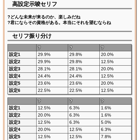
高設定示唆セリフ
?どんな未来が来るのか、楽しみだね
?君にならその資格がある。本当にそれを望むならね
セリフ振り分け
?
?
?
設定1
29.9%
29.8%
20.0%
設定2
29.9%
29.8%
12.5%
設定3
28.1%
28.1%
20.0%
設定4
24.4%
24.4%
12.5%
設定5
23.6%
23.6%
20.0%
設定6
22.5%
22.5%
12.5%
?
?
?
設定1
12.5%
6.3%
1.6%
設定2
20.0%
6.3%
1.6%
設定3
12.5%
6.3%
5.0%
設定4
20.0%
12.5%
6.3%
設定5
12.5%
12.5%
7.8%