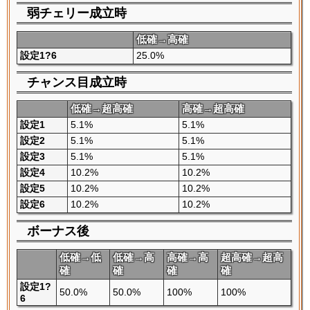
弱チェリー成立時
低確→高確
設定1?6
25.0%
チャンス目成立時
低確→超高確
高確→超高確
設定1
5.1%
5.1%
設定2
5.1%
5.1%
設定3
5.1%
5.1%
設定4
10.2%
10.2%
設定5
10.2%
10.2%
設定6
10.2%
10.2%
ボーナス後
低確→低
低確→高
高確→高
超高確→超高
確
確
確
確
設定1?
50.0%
50.0%
100%
100%
6