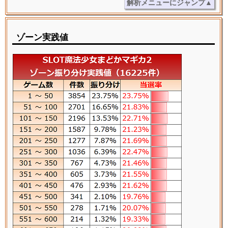
解析メニューにジャンプ▲
ゾーン実践値