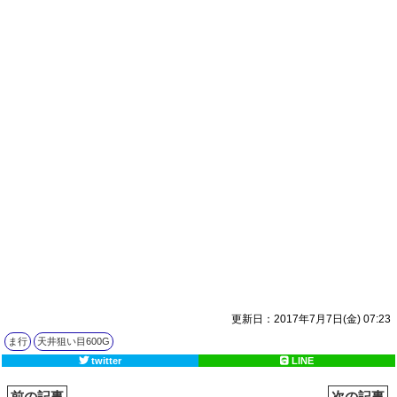
更新日：2017年7月7日(金) 07:23
ま行
天井狙い目600G
twitter
LINE
前の記事
次の記事