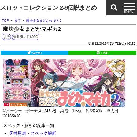
スロットコレクション 2-9伝説まとめ
>
>
TOP
ま行
魔法少女まどかマギカ2
魔法少女まどかマギカ2
ま行
天井狙い目600G
更新日:2017年7月7日(金) 07:23
twitter
LINE
©メーシー ボーナス+ART機 純増＋1.5枚 約33G/1k 導入日
2016/9/20
スペック・解析の記事一覧
天井恩恵・スペック解析