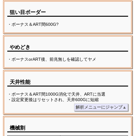
狙い目ボーダー
・ボーナス＆ART間600G?
やめどき
・ボーナスorART後、前兆無しを確認してヤメ
天井性能
・ボーナス＆ART間1000G消化で天井、ARTに当選
・設定変更後はリセットされ、天井600Gに短縮
解析メニューにジャンプ▲
機械割