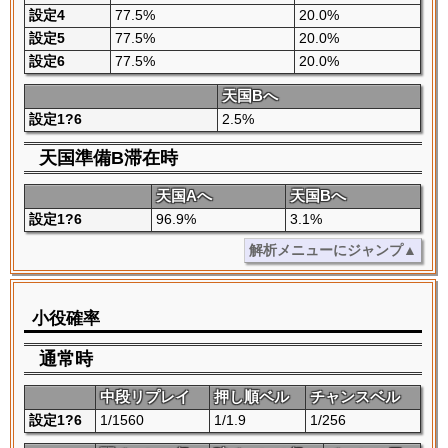
設定4
77.5%
20.0%
設定5
77.5%
20.0%
設定6
77.5%
20.0%
天国Bへ
設定1?6
2.5%
天国準備B滞在時
天国Aへ
天国Bへ
設定1?6
96.9%
3.1%
解析メニューにジャンプ▲
小役確率
通常時
中段リプレイ
押し順ベル
チャンスベル
設定1?6
1/1560
1/1.9
1/256