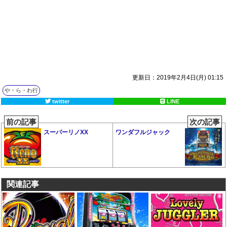
更新日：2019年2月4日(月) 01:15
や・ら・わ行
twitter
LINE
前の記事
次の記事
スーパーリノXX
ワンダフルジャック
関連記事