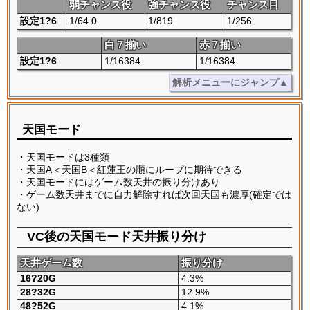
弱チャンス役
強チャンス役
チャンス目
設定1?6
1/64.0
1/819
1/256
白７揃い
赤７揃い
設定1?6
1/16384
1/16384
解析メニューにジャンプ▲
天国モード
・天国モードは3種類
・天国A＜天国B＜紅蓮王の順にループに期待できる
・天国モードにはゲーム数天井の振り分けあり
・ゲーム数天井までに自力解除すれば次回天国も濃厚(確定では
ない)
VC後の天国モード天井振り分け
天井ゲーム数
振り分け
16?20G
4.3%
28?32G
12.9%
48?52G
4.1%