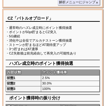
解析メニューにジャンプ▲
CZ「バトルオブロード」
・通常時のハズレ成立時にポイント獲得抽選
・ポイントが50pt貯まるとCZ突入
・5G継続
・消化中は全役でアルカナストーン獲得抽選
・ストーンが貯まるほどAT期待度アップ
・3つ貯まればAT濃厚
・CZ失敗後は前兆経由して再突入の可能性あり
ハズレ成立時のポイント獲得抽選
内部状態
ポイント獲得率
状態1
2.5%
状態2
30.0%
状態3
100%
ポイント獲得時の振り分け