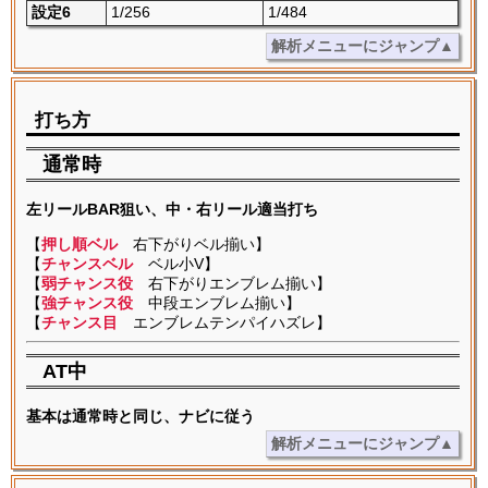
設定6
1/256
1/484
解析メニューにジャンプ▲
打ち方
通常時
左リールBAR狙い、中・右リール適当打ち
【
押し順ベル
右下がりベル揃い】
【
チャンスベル
ベル小V】
【
弱チャンス役
右下がりエンブレム揃い】
【
強チャンス役
中段エンブレム揃い】
【
チャンス目
エンブレムテンパイハズレ】
AT中
基本は通常時と同じ、ナビに従う
解析メニューにジャンプ▲