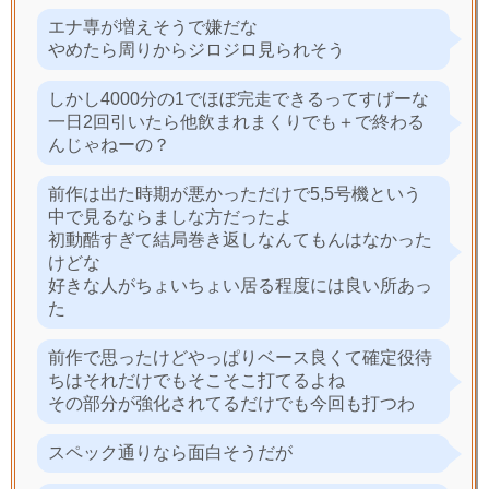
エナ専が増えそうで嫌だな
やめたら周りからジロジロ見られそう
しかし4000分の1でほぼ完走できるってすげーな
一日2回引いたら他飲まれまくりでも＋で終わる
んじゃねーの？
前作は出た時期が悪かっただけで5,5号機という
中で見るならましな方だったよ
初動酷すぎて結局巻き返しなんてもんはなかった
けどな
好きな人がちょいちょい居る程度には良い所あっ
た
前作で思ったけどやっぱりベース良くて確定役待
ちはそれだけでもそこそこ打てるよね
その部分が強化されてるだけでも今回も打つわ
スペック通りなら面白そうだが