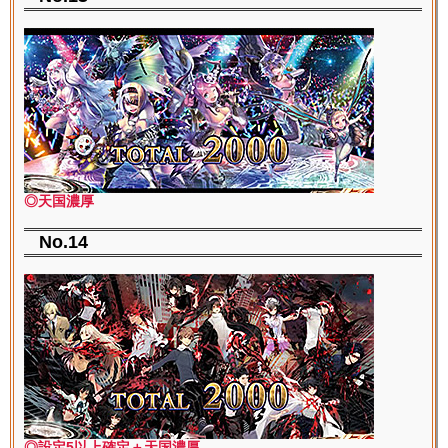
◎天国濃厚
No.14
◎設定5以上確定＋天国濃厚