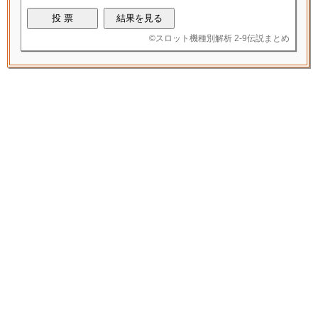
©
スロット機種別解析 2-9伝説まとめ