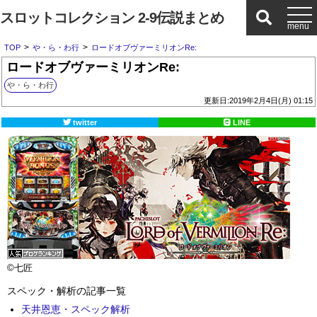
スロットコレクション 2-9伝説まとめ
>
>
TOP
や・ら・わ行
ロードオブヴァーミリオンRe:
ロードオブヴァーミリオンRe:
や・ら・わ行
更新日:2019年2月4日(月) 01:15
twitter
LINE
©七匠
スペック・解析の記事一覧
天井恩恵・スペック解析