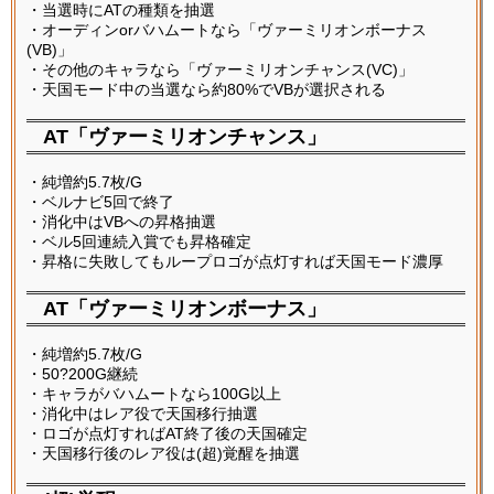
・当選時にATの種類を抽選
・オーディンorバハムートなら「ヴァーミリオンボーナス
(VB)」
・その他のキャラなら「ヴァーミリオンチャンス(VC)」
・天国モード中の当選なら約80%でVBが選択される
AT「ヴァーミリオンチャンス」
・純増約5.7枚/G
・ベルナビ5回で終了
・消化中はVBへの昇格抽選
・ベル5回連続入賞でも昇格確定
・昇格に失敗してもループロゴが点灯すれば天国モード濃厚
AT「ヴァーミリオンボーナス」
・純増約5.7枚/G
・50?200G継続
・キャラがバハムートなら100G以上
・消化中はレア役で天国移行抽選
・ロゴが点灯すればAT終了後の天国確定
・天国移行後のレア役は(超)覚醒を抽選