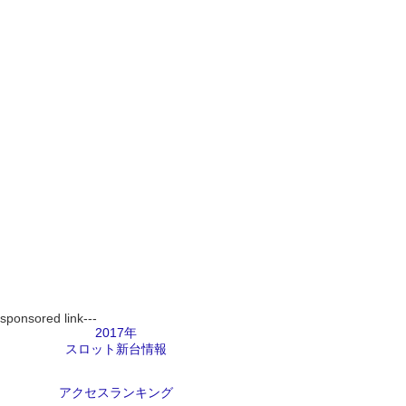
-sponsored link---
2017年
スロット新台情報
アクセスランキング