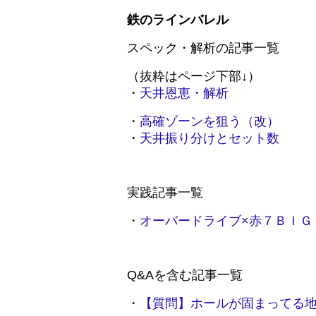
鉄のラインバレル
スペック・解析の記事一覧
（抜粋はページ下部↓）
・
天井恩恵・解析
・
高確ゾーンを狙う（改）
・
天井振り分けとセット数
実践記事一覧
・
オーバードライブ×赤７ＢＩＧ
Q&Aを含む記事一覧
・
【質問】ホールが固まってる