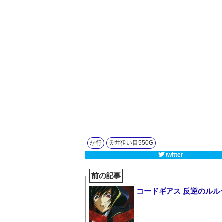
か行
天井狙い目550G
twitter
前の記事
コードギアス 反逆のルル