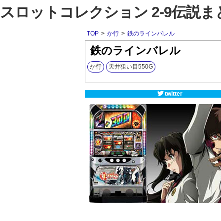
スロットコレクション 2-9伝説ま
TOP
>
か行
>
鉄のラインバレル
鉄のラインバレル
か行
天井狙い目550G
twitter