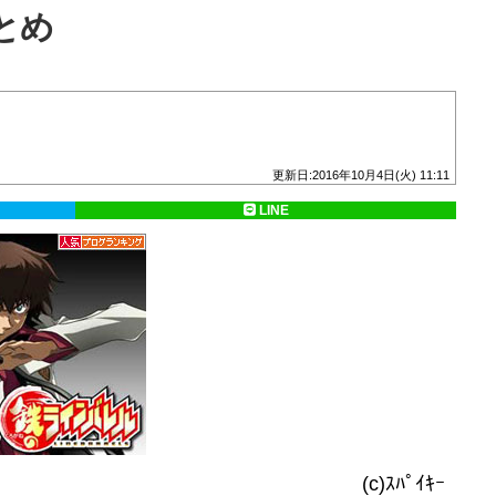
とめ
更新日:2016年10月4日(火) 11:11
LINE
(c)ｽﾊﾟｲｷｰ