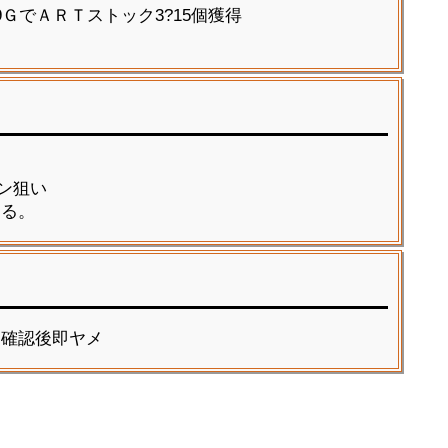
99ＧでＡＲＴストック3?15個獲得
ーン狙い
える。
を確認後即ヤメ