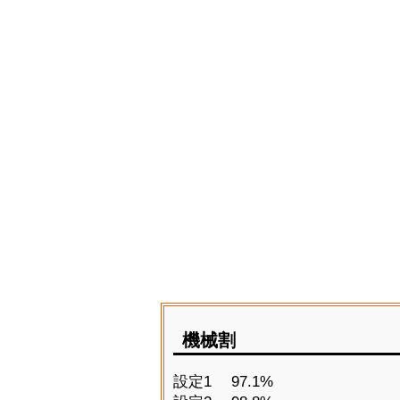
機械割
設定1 97.1%