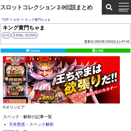
スロットコレクション 2-9伝説まとめ
>
>
TOP
か行
キング黄門ちゃま
キング黄門ちゃま
か行
天井狙い目250G
更新日:2021年2月6日(土) 07:44
twitter
LINE
©オリンピア
スペック・解析の記事一覧
天井恩恵・スペック解析