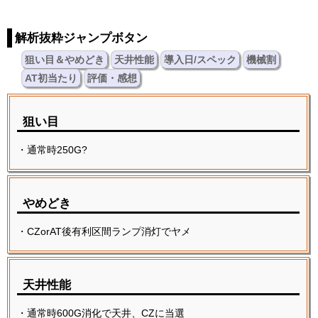
解析抜粋ジャンプボタン
狙い目＆やめどき
天井性能
導入日/スペック
機械割
AT初当たり
評価・感想
狙い目
・通常時250G?
やめどき
・CZorAT後有利区間ランプ消灯でヤメ
天井性能
・通常時600G消化で天井、CZに当選