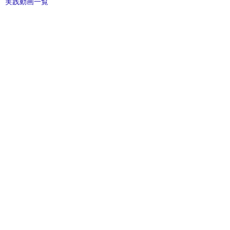
実践動画一覧