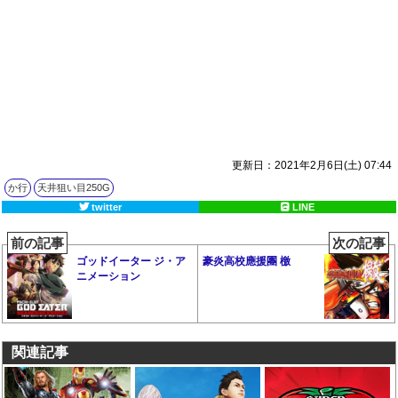
更新日：2021年2月6日(土) 07:44
か行
天井狙い目250G
twitter
LINE
前の記事
次の記事
ゴッドイーター ジ・ア
豪炎高校應援團 檄
ニメーション
関連記事