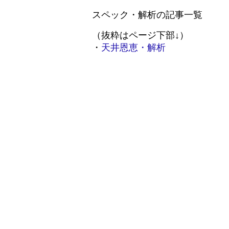
スペック・解析の記事一覧
（抜粋はページ下部↓）
・
天井恩恵・解析