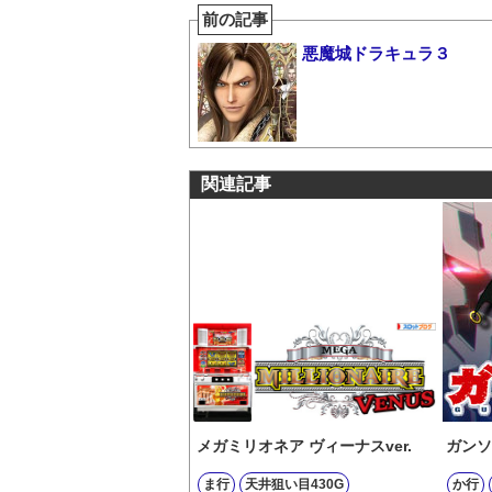
前の記事
悪魔城ドラキュラ３
関連記事
メガミリオネア ヴィーナスver.
ガン
ま行
天井狙い目430G
か行