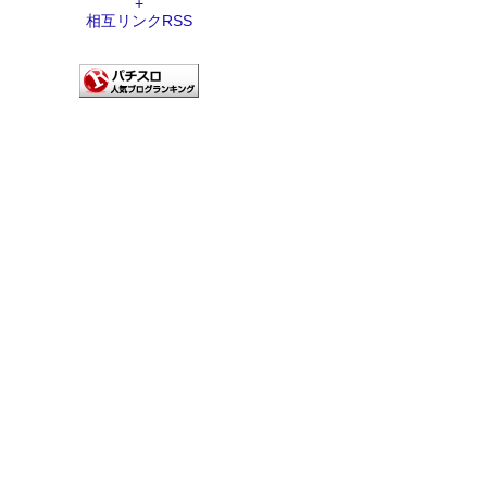
+
相互リンクRSS