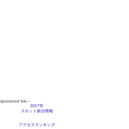
-sponsored link---
2017年
スロット新台情報
アクセスランキング