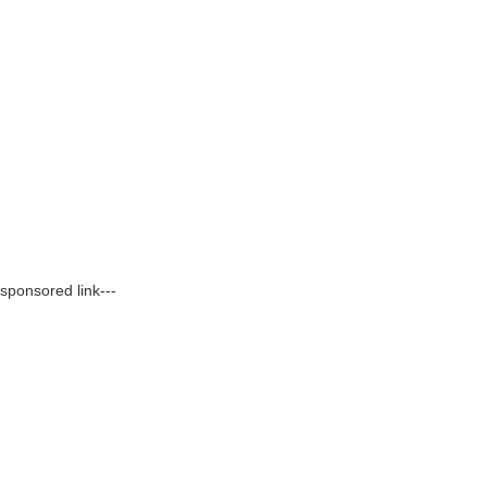
-sponsored link---