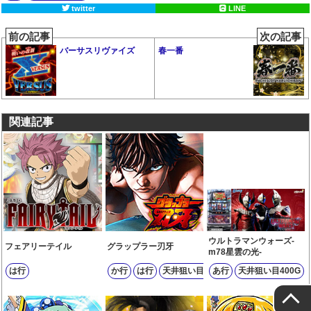
twitter
LINE
前の記事
次の記事
バーサスリヴァイズ
春一番
関連記事
ウルトラマンウォーズ-
フェアリーテイル
グラップラー刃牙
m78星雲の光-
は行
か行
は行
天井狙い目770G
あ行
天井狙い目400G