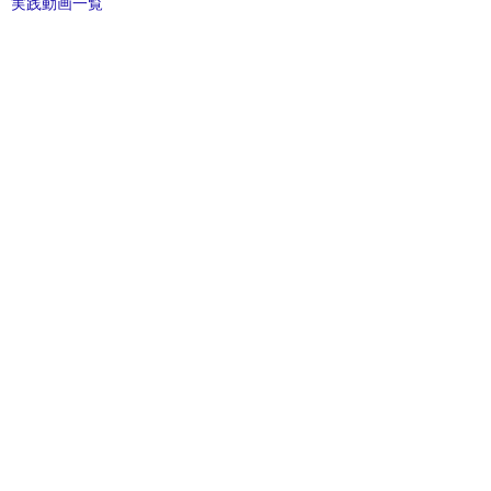
実践動画一覧