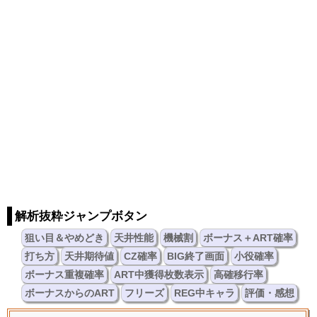
解析抜粋ジャンプボタン
狙い目＆やめどき
天井性能
機械割
ボーナス＋ART確率
打ち方
天井期待値
CZ確率
BIG終了画面
小役確率
ボーナス重複確率
ART中獲得枚数表示
高確移行率
ボーナスからのART
フリーズ
REG中キャラ
評価・感想