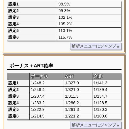
設定1
98.5%
設定2
99.3%
設定3
102.1%
設定4
105.2%
設定5
110.1%
設定6
115.7%
解析メニューにジャンプ▲
ボーナス＋ART確率
ボーナス
合算
ART
設定1
1/248.2
1/327.9
1/141.3
設定2
1/246.4
1/321.0
1/139.4
設定3
1/237.4
1/311.3
1/134.7
設定4
1/233.2
1/286.2
1/128.5
設定5
1/222.9
1/261.3
1/120.3
設定6
1/214.9
1/221.2
1/109.0
解析メニューにジャンプ▲