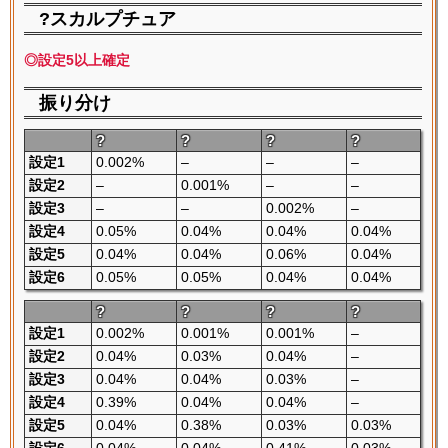
?スカルプチュア
◎設定5以上確定
振り分け
?
?
?
?
設定1
0.002%
–
–
–
設定2
–
0.001%
–
–
設定3
–
–
0.002%
–
設定4
0.05%
0.04%
0.04%
0.04%
設定5
0.04%
0.04%
0.06%
0.04%
設定6
0.05%
0.05%
0.04%
0.04%
?
?
?
?
設定1
0.002%
0.001%
0.001%
–
設定2
0.04%
0.03%
0.04%
–
設定3
0.04%
0.04%
0.03%
–
設定4
0.39%
0.04%
0.04%
–
設定5
0.04%
0.38%
0.03%
0.03%