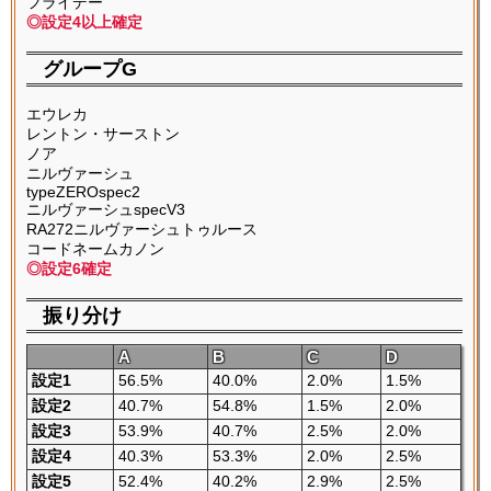
フライデー
◎設定4以上確定
グループG
エウレカ
レントン・サーストン
ノア
ニルヴァーシュ
typeZEROspec2
ニルヴァーシュspecV3
RA272ニルヴァーシュトゥルース
コードネームカノン
◎設定6確定
振り分け
A
B
C
D
設定1
56.5%
40.0%
2.0%
1.5%
設定2
40.7%
54.8%
1.5%
2.0%
設定3
53.9%
40.7%
2.5%
2.0%
設定4
40.3%
53.3%
2.0%
2.5%
設定5
52.4%
40.2%
2.9%
2.5%