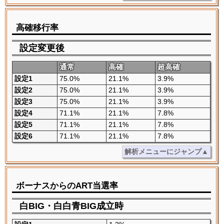
高確移行率
設定変更後
通常
高確
超高確
設定1
75.0%
21.1%
3.9%
設定2
75.0%
21.1%
3.9%
設定3
75.0%
21.1%
3.9%
設定4
71.1%
21.1%
7.8%
設定5
71.1%
21.1%
7.8%
設定6
71.1%
21.1%
7.8%
解析メニューにジャンプ▲
ボーナスからのART当選率
白BIG・白白青BIG成立時