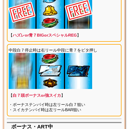
【
ハズレor青７BIGorスペシャルREG
】
中段白７停止時は右リール中段に青７をビタ押し
【
白７頭ボーナスor強スイカ
】
・ボーナステンパイ時は左リール白７狙い
・スイカテンパイ時は左リールBAR狙い
ボーナス・ART中