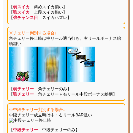
【
弱スイカ
斜めスイカ揃い】
【
強スイカ
上段スイカ揃い】
【
強チャンス目
スイカハズレ】
※チェリー判別する場合↓
角チェリー停止時は中リール適当打ち、右リールボーナス絵
柄狙い
【
弱チェリー
角チェリーのみ】
【
強チェリー
角チェリー＋右リール中段ボーナス絵柄】
※中段チェリー判別する場合↓
中段チェリー成立時は中・右リールBAR狙い
【
中段チェリー
中段チェリーのみ】