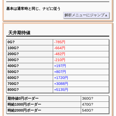
基本は通常時と同じ、ナビに従う
解析メニューにジャンプ▲
天井期待値
0G?
-785円
100G?
-664円
200G?
-482円
300G?
-210円
400G?
+197円
500G?
+807円
600G?
+1720円
700G?
+3088円
800G?
+5135円
期待値0円ボーダー
360G?
時給1000円ボーダー
470G?
時給2000円ボーダー
540G?