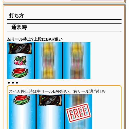
打ち方
通常時
左リール枠上?上段にBAR狙い
▼▼▼
スイカ停止時は中リールBAR狙い、右リール適当打ち