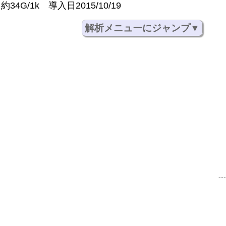
4G/1k 導入日2015/10/19
解析メニューにジャンプ▼
--