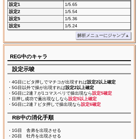
設定1
1/5.65
設定2
1/5.54
設定5
1/5.36
設定6
1/5.24
解析メニューにジャンプ▲
REG中のキャラ
設定示唆
・4G目にビタ押しでマチコが出現すれば
設定2以上確定
・5G目以外で操が出現すれば
設定2以上確定
・5G目に2連７が1コマスベリで操出現なら
設定5確定
・目押し成功で薫出現なしなら
設定5以上確定
・5G目に2連７ビタ押しで操出現なら
設定6確定
RB中の消化手順
・1G目 舎弟を出現させる
・2G目 牡丹を出現させる