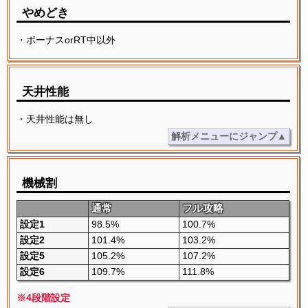
やめどき
・ボーナスorRT中以外
天井性能
・天井性能は無し
解析メニューにジャンプ▲
機械割
通常
フル攻略
設定1
98.5%
100.7%
設定2
101.4%
103.2%
設定5
105.2%
107.2%
設定6
109.7%
111.8%
※4段階設定