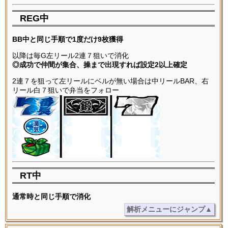
REG中
BB中と同じ手順で1度だけ9枚獲得
以降は毎G左リール2連７狙いで消化
◎成功で仲間が集合、操まで出現すれば設定2以上確定
2連７を狙って左リールにベルが無い場合は中リールBAR、右
リール白７狙いで弁当をフォロー
RT中
通常時と同じ手順で消化
解析メニューにジャンプ▲