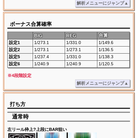
解析メニューにジャンプ▲
ボーナス合算確率
合算
BIG
REG
設定1
1/273.1
1/331.0
1/149.6
設定2
1/273.1
1/273.1
1/136.5
設定5
1/237.4
1/331.0
1/138.3
設定6
1/240.9
1/240.9
1/120.5
※4段階設定
解析メニューにジャンプ▲
打ち方
通常時
左リール枠上?上段にBAR狙い