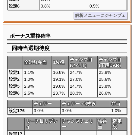
設定6
0.8%
0.5%
解析メニューにジャンプ▲
ボーナス重複確率
同時当選期待度
チャンス目
チャンス目
全消灯弁当
1枚役
(スベリ)
(下段BAR)
設定1
1.1%
16.8%
24.7%
23.8%
設定2
1.0%
19.1%
27.0%
25.6%
設定5
2.9%
19.8%
24.7%
23.8%
設定6
2.5%
23.7%
28.3%
26.6%
チェリー
チェリー＋8枚役
弁当
設定1?6
3.0%
3.0%
1.0%
リーチ目リプレ
チャンスチェリ
強弁
確定
イ
ー
当
役
設定1?