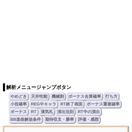
解析メニュージャンプボタン
やめどき
天井性能
機械割
ボーナス合算確率
打ち方
小役確率
REG中キャラ
RT終了画面
ボーナス重複確率
ボーナス
RT
漢気札
演出法則
RT中の演出
BB楽曲解放条件
期待収支・勝率
評価・感想