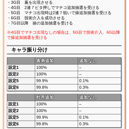
・3G目 薫を出現させる
・4G目 2連７ビタ押しでマチコ追加抽選を受ける
・5G目 マチコ出現時は2連７狙いで操追加抽選を受ける
・6G目 技術介入を成功させる
・7G目以降 操の追加抽選を受ける
※4G目でマチコ出現なしの場合は、5G目で技術介入、6G以降
で操追加抽選を受ける
キャラ振り分け
舎弟追加
追加なし
設定1
100%
–
設定2
100%
–
設定5
99.9%
0.1%
設定6
99.8%
0.3%
牡丹追加
追加なし
設定1
100%
–
設定2
100%
–
設定5
99.9%
0.1%
設定6
99.8%
0.3%