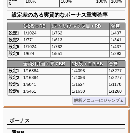
100%
100%
100%
100%
6
設定差のある実質的なボーナス重複確率
1枚役＋RB
(スベリ)チャンス目＋RB
合算
設定1
1/1024
1/762
1/437
設定2
1/771
1/613
1/341
設定5
1/1024
1/762
1/437
設定6
1/624
1/551
1/293
全消灯弁当＋青７BB
1枚役＋白７BB
合算
設定1
1/16384
1/4096
1/3277
設定2
1/16384
1/4096
1/3277
設定5
1/5041
1/1524
1/1170
設定6
1/5461
1/1638
1/1260
解析メニューにジャンプ▲
ボーナス
青BB