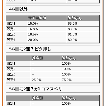
4G目以外
マチコ追加
追加なし
設定1
15.0%
85.0%
設定2
16.8%
83.3%
設定5
18.5%
81.5%
設定6
20.0%
80.0%
5G目に2連７ビタ押し
操追加
追加なし
設定1
–
100%
設定2
–
100%
設定5
–
100%
設定6
25.0%
75.0%
5G目に2連７が1コマスベリ
操追加
追加なし
設定1
–
100%