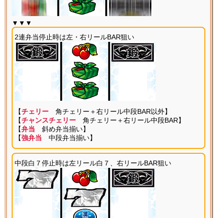
▼▼▼
2連弁当停止時は左・右リールBAR狙い
【
チェリー
角チェリー＋右リール中段BAR以外】
【
チャンスチェリー
角チェリー＋右リール中段BAR】
【
弁当
斜め弁当揃い】
【
強弁当
中段弁当揃い】
中段白７停止時は左リール白７、右リールBAR狙い