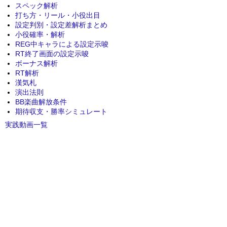
スペック解析
打ち方・リール・小役出目
設定判別・設定差解析まとめ
小役確率・解析
REG中キャラによる設定示唆
RT終了画面の設定示唆
ボーナス解析
RT解析
漢気札
演出法則
BB楽曲解放条件
期待収支・勝率シミュレート
実践動画一覧