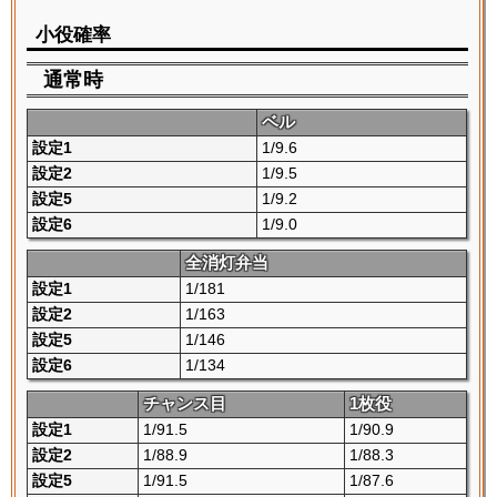
小役確率
通常時
ベル
設定1
1/9.6
設定2
1/9.5
設定5
1/9.2
設定6
1/9.0
全消灯弁当
設定1
1/181
設定2
1/163
設定5
1/146
設定6
1/134
チャンス目
1枚役
設定1
1/91.5
1/90.9
設定2
1/88.9
1/88.3
設定5
1/91.5
1/87.6