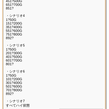
451?500G
651?700G
851?
・シナリオ4
1?50G
151?200G
351?400G
551?600G
751?800G
892?
・シナリオ5
1?50G
201?300G
401?500G
601?700G
801?
・シナリオ6
1?50G
101?200G
301?400G
501?600G
701?800G
892?
・シナリオ7
すべてハイ状態