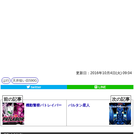
更新日：2016年10月4日(火) 09:04
は行
天井狙い目590G
twitter
LINE
前の記事
次の記事
機動警察パトレイバー
バルタン星人