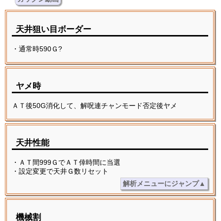
天井狙い目ボーダー
・通常時590Ｇ?
ヤメ時
ＡＴ後50G消化して、解呪連チャンモード否定後ヤメ
天井性能
・ＡＴ間999ＧでＡＴ倖時間に当選
・設定変更で天井Ｇ数リセット
解析メニューにジャンプ▲
機械割