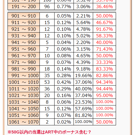
※50G以内の当選はART中のボーナス含む？