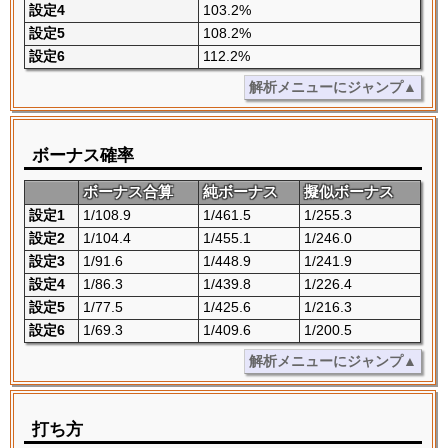
設定4
103.2%
設定5
108.2%
設定6
112.2%
解析メニューにジャンプ▲
ボーナス確率
ボーナス合算
純ボーナス
擬似ボーナス
設定1
1/108.9
1/461.5
1/255.3
設定2
1/104.4
1/455.1
1/246.0
設定3
1/91.6
1/448.9
1/241.9
設定4
1/86.3
1/439.8
1/226.4
設定5
1/77.5
1/425.6
1/216.3
設定6
1/69.3
1/409.6
1/200.5
解析メニューにジャンプ▲
打ち方