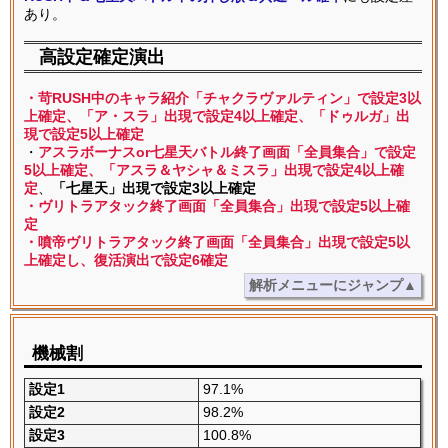
あり。
高設定確定演出
・苛RUSH中のキャラ紹介「チャクラヴァルティン」で設定3以
上確定、「ア・スラ」出現で設定4以上確定、「ドゥルガ」出
現で設定5以上確定
・
アスラボーナスor七星天バトル終了画面「全員集合」で設定
5以上確定、「アスラ＆ヤシャ＆ミスラ」出現で設定4以上確
定
、
「七星天」出現で設定3以上確定
・ヴリトラアタック終了画面「全員集合」出現で設定5以上確
定
・噴帝ヴリトラアタック終了画面「全員集合」出現で設定5以
上確定し、復活演出で設定6確定
解析メニューにジャンプ▲
機械割
設定1
97.1%
設定2
98.2%
設定3
100.8%