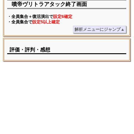
噴帝ヴリトラアタック終了画面
・全員集合＋復活演出で
設定6確定
・全員集合で
設定5以上確定
解析メニューにジャンプ▲
評価・評判・感想