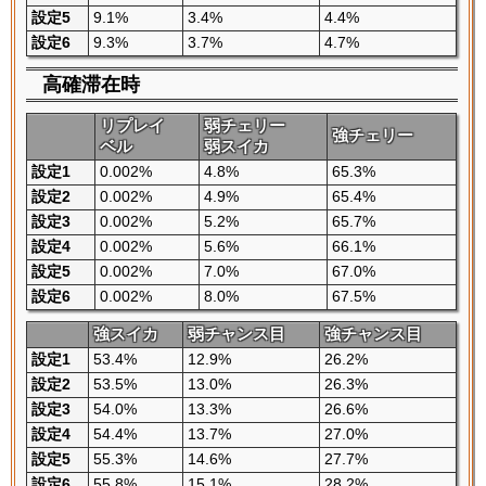
設定5
9.1%
3.4%
4.4%
設定6
9.3%
3.7%
4.7%
高確滞在時
リプレイ
弱チェリー
強チェリー
ベル
弱スイカ
設定1
0.002%
4.8%
65.3%
設定2
0.002%
4.9%
65.4%
設定3
0.002%
5.2%
65.7%
設定4
0.002%
5.6%
66.1%
設定5
0.002%
7.0%
67.0%
設定6
0.002%
8.0%
67.5%
強スイカ
弱チャンス目
強チャンス目
設定1
53.4%
12.9%
26.2%
設定2
53.5%
13.0%
26.3%
設定3
54.0%
13.3%
26.6%
設定4
54.4%
13.7%
27.0%
設定5
55.3%
14.6%
27.7%
設定6
55.8%
15.1%
28.2%