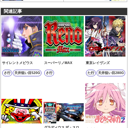
関連記事
サイレントメビウス
スーパーリノMAX
東京レイヴンズ
さ行
天井狙い目520G
さ行
た行
天井狙い目280G
グラディウス ザ・スロ