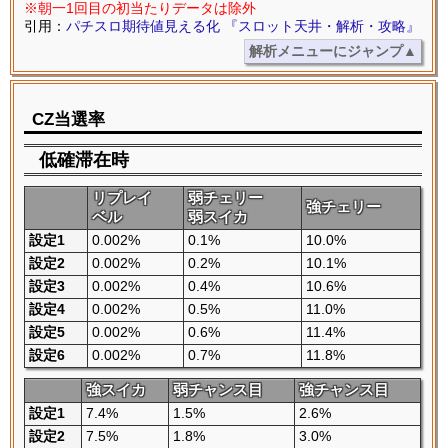
※朝一1回目の初当たりデータは除外
引用：
パチスロ期待値見える化 『スロット天井・解析・攻略』
解析メニューにジャンプ▲
CZ当選率
低確滞在時
リプレイ
弱チェリー
強チェリー
ベル
弱スイカ
設定1
0.002%
0.1%
10.0%
設定2
0.002%
0.2%
10.1%
設定3
0.002%
0.4%
10.6%
設定4
0.002%
0.5%
11.0%
設定5
0.002%
0.6%
11.4%
設定6
0.002%
0.7%
11.8%
強スイカ
弱チャンス目
強チャンス目
設定1
7.4%
1.5%
2.6%
設定2
7.5%
1.8%
3.0%