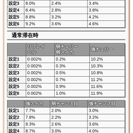
設定3
8.0%
2.4%
3.4%
設定4
8.4%
2.8%
3.8%
設定5
8.8%
3.2%
4.2%
設定6
9.2%
3.6%
4.6%
通常滞在時
リプレイ
弱チェリー
強チェリー
ベル
弱スイカ
設定1
0.002%
0.2%
10.2%
設定2
0.002%
0.3%
10.3%
設定3
0.002%
0.5%
10.8%
設定4
0.002%
0.7%
11.2%
設定5
0.002%
0.9%
11.6%
設定6
0.002%
1.0%
11.9%
強スイカ
弱チャンス目
強チャンス目
設定1
7.7%
2.0%
3.0%
設定2
7.8%
2.2%
3.2%
設定3
8.3%
2.6%
3.6%
設定4
8.7%
3.0%
4.0%