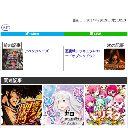
更新日：2017年7月19日(水) 10:13
あ行
twitter
LINE
前の記事
次の記事
アベンジャーズ
悪魔城ドラキュラ4?ロ
ードオブシャドウ?
関連記事