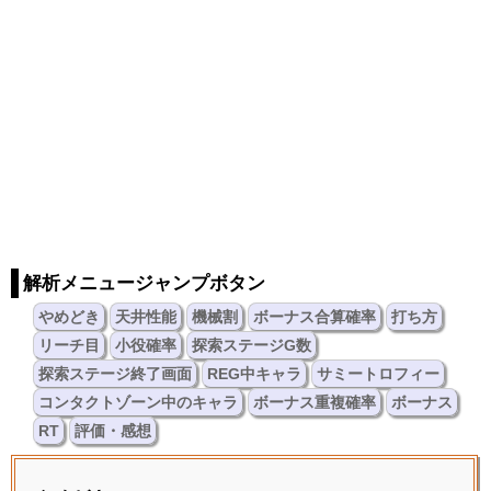
解析メニュージャンプボタン
やめどき
天井性能
機械割
ボーナス合算確率
打ち方
リーチ目
小役確率
探索ステージG数
探索ステージ終了画面
REG中キャラ
サミートロフィー
コンタクトゾーン中のキャラ
ボーナス重複確率
ボーナス
RT
評価・感想