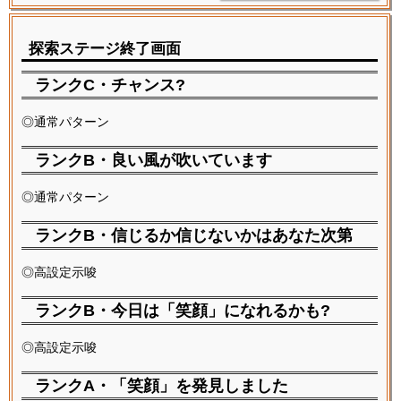
探索ステージ終了画面
ランクC・チャンス?
◎通常パターン
ランクB・良い風が吹いています
◎通常パターン
ランクB・信じるか信じないかはあなた次第
◎高設定示唆
ランクB・今日は「笑顔」になれるかも?
◎高設定示唆
ランクA・「笑顔」を発見しました