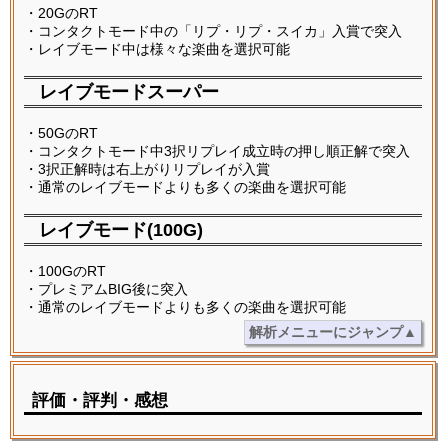
・20GのRT
・コンタクトモード中の「リプ・リプ・スイカ」入賞で突入
・レイブモード中は様々な楽曲を選択可能
レイブモードスーパー
・50GのRT
・コンタクトモード中3択リプレイ成立時の押し順正解で突入
・3択正解時は右上がりリプレイが入賞
・通常のレイブモードよりも多くの楽曲を選択可能
レイブモード(100G)
・100GのRT
・プレミアムBIG後に突入
・通常のレイブモードよりも多くの楽曲を選択可能
解析メニューにジャンプ▲
評価・評判・感想