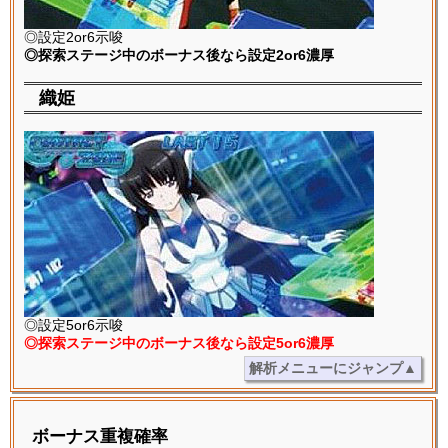
◎設定2or6示唆
◎探索ステージ中のボーナス後なら設定2or6濃厚
織姫
◎設定5or6示唆
◎探索ステージ中のボーナス後なら設定5or6濃厚
解析メニューにジャンプ▲
ボーナス重複確率