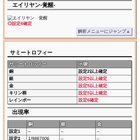
エイリヤン-覚醒-
◎設定6確定
解析メニューにジャンプ▲
サミートロフィー
サミートロフィー
示唆
銅
設定2以上確定
銀
設定5以上確定
金
設定5以上確定
キリン柄
設定5以上確定
レインボー
設定6確定
出現率
銅
銀
金
設定1
–
–
–
設定2
1/9887006
–
–