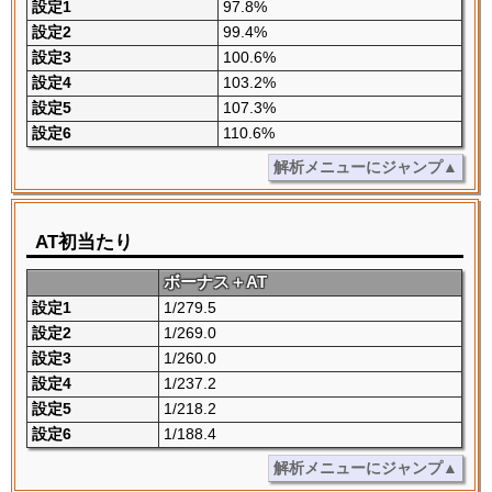
設定1
97.8%
設定2
99.4%
設定3
100.6%
設定4
103.2%
設定5
107.3%
設定6
110.6%
解析メニューにジャンプ▲
AT初当たり
ボーナス＋AT
設定1
1/279.5
設定2
1/269.0
設定3
1/260.0
設定4
1/237.2
設定5
1/218.2
設定6
1/188.4
解析メニューにジャンプ▲