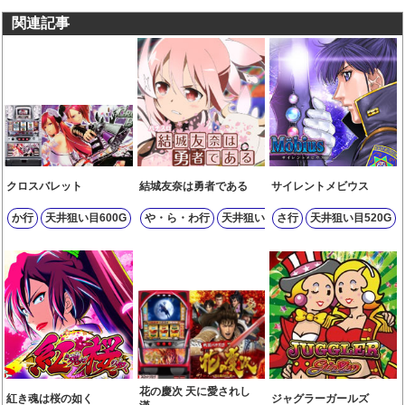
関連記事
クロスバレット
結城友奈は勇者である
サイレントメビウス
か行
天井狙い目600G
や・ら・わ行
天井狙い目620G
さ行
天井狙い目520G
花の慶次 天に愛されし
紅き魂は桜の如く
ジャグラーガールズ