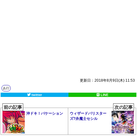
更新日：2018年8月9日(木) 11:53
あ行
twitter
LINE
前の記事
次の記事
沖ドキ！バケーション
ウィザードバリスター
ズ?弁魔士セシル