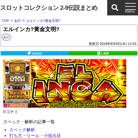
スロットコレクション 2-9伝説まとめ
>
>
TOP
あ行
エルインカ?黄金文明?
エルインカ?黄金文明?
あ行
更新日:2018年8月9日(木) 11:53
twitter
LINE
©コナミ
スペック・解析の記事一覧
スペック解析
打ち方・リール・小役出目