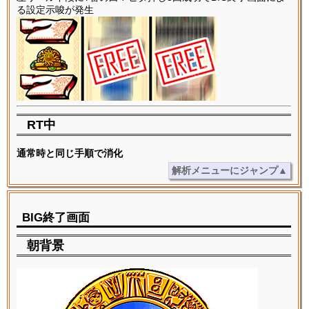
る設定示唆が発生
RT中
通常時と同じ手順で消化
解析メニューにジャンプ▲
BIG終了画面
朝背景