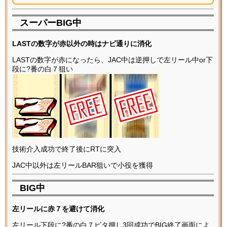
スーパーBIG中
LASTの数字が赤以外の時はナビ通りに消化
LASTの数字が赤になったら、JAC中は逆押しで左リール中or下
段に?番の白７狙い
技術介入成功で終了後にRTに突入
JAC中以外は左リールBAR狙いで小役を獲得
BIG中
左リールに赤７を避けて消化
左リール下段に?番の白７ビタ押し3回成功でBIG終了画面によ