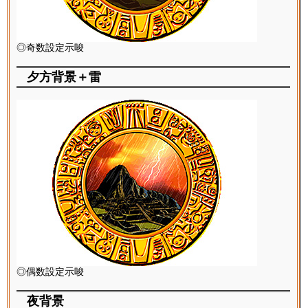
◎奇数設定示唆
夕方背景＋雷
◎偶数設定示唆
夜背景