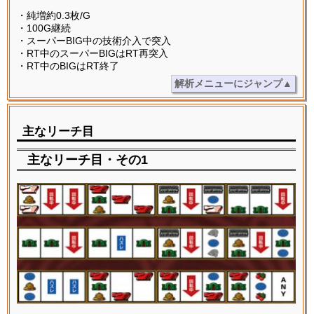
・純増約0.3枚/G
・100G継続
・スーパーBIG中の技術介入で突入
・RT中のスーパーBIGはRT再突入
・RT中のBIGはRT終了
解析メニューにジャンプ▲
主なリーチ目
主なリーチ目・その1