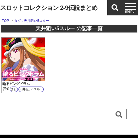
スロットコレクション 2-9伝説まとめ
>
TOP
タグ : 天井狙い5スルー
天井狙い5スルー の記事一覧
輪るピングドラム
0
ま行
天井狙い5スルー