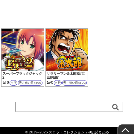
スーパーブラックジャック
サラリーマン金太郎?出世
2
回胴編?
0
0
さ行
天井狙い目450G
さ行
天井狙い目450G
© 2019–2026 スロットコレクション 2-9伝説まとめ