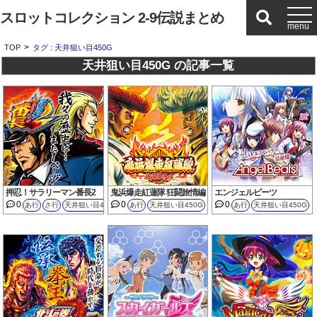
スロットコレクション 2-9伝説まとめ
>
TOP
タグ : 天井狙い目450G
天井狙い目450G の記事一覧
押忍！サラリーマン番長2
鬼浜爆走紅蓮隊 狂闘旅情編
エンジェルビーツ
0
0
0
あ行
さ行
天井狙い目450G
あ行
天井狙い目450G
あ行
天井狙い目450G