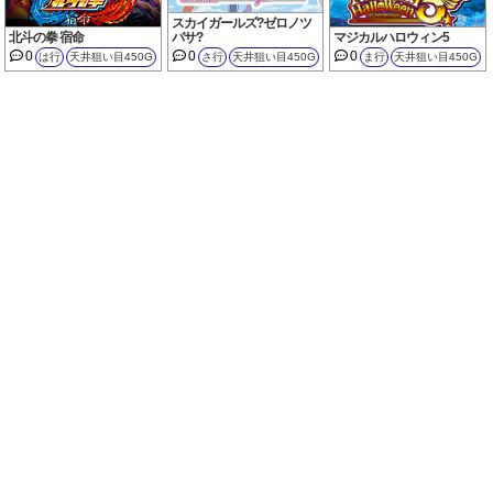
スカイガールズ?ゼロノツ
北斗の拳 宿命
バサ?
マジカルハロウィン5
0
0
0
は行
天井狙い目450G
さ行
天井狙い目450G
ま行
天井狙い目450G